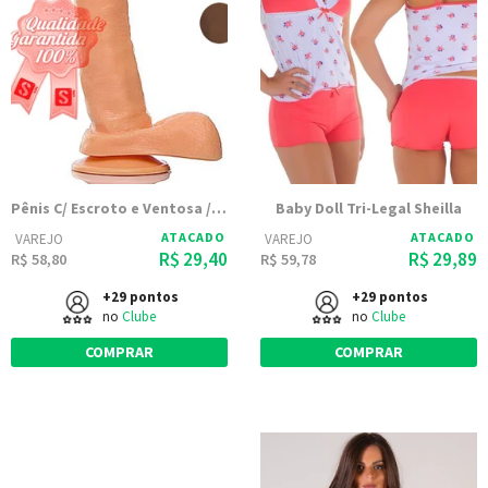
Pênis C/ Escroto e Ventosa / Master
Baby Doll Tri-Legal Sheilla
ATACADO
ATACADO
VAREJO
VAREJO
R$ 29,40
R$ 29,89
R$ 58,80
R$ 59,78
+29 pontos
+29 pontos
no
Clube
no
Clube
COMPRAR
COMPRAR