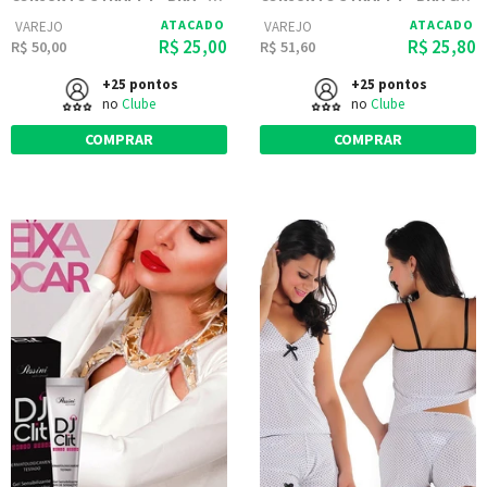
ATACADO
ATACADO
VAREJO
VAREJO
R$ 25,00
R$ 25,80
R$ 50,00
R$ 51,60
+25 pontos
+25 pontos
no
Clube
no
Clube
COMPRAR
COMPRAR