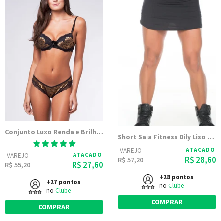
Conjunto Luxo Renda e Brilho | Brilho 20007
Short Saia Fitness Dily Liso Preto 520
ATACADO
VAREJO
ATACADO
VAREJO
R$ 28,60
R$ 57,20
R$ 27,60
R$ 55,20
+28 pontos
+27 pontos
no
Clube
no
Clube
COMPRAR
COMPRAR