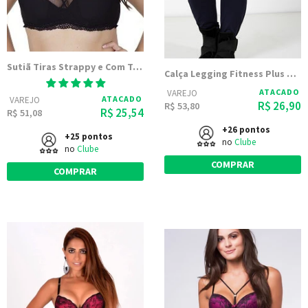
Sutiã Tiras Strappy e Com Tule 1741 - Dily Modas
Calça Legging Fitness Plus Size
ATACADO
VAREJO
ATACADO
VAREJO
R$ 26,90
R$ 53,80
R$ 25,54
R$ 51,08
+26 pontos
+25 pontos
no
Clube
no
Clube
COMPRAR
COMPRAR