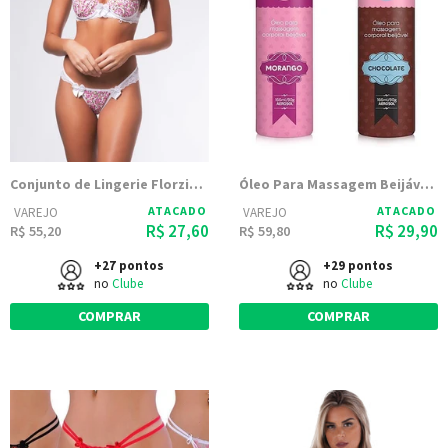
Conjunto de Lingerie Florzinha e Poá | Tricoli 4127
Óleo Para Massagem Beijável Aerosol
ATACADO
ATACADO
VAREJO
VAREJO
R$ 27,60
R$ 29,90
R$ 55,20
R$ 59,80
+27 pontos
+29 pontos
no
Clube
no
Clube
COMPRAR
COMPRAR