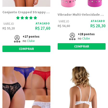
Conjunto Cropped Strappy e Caleçon em Renda | 1460
Vibrador Multi-Velocidade Diamond C/ Brilhantes
ATACADO
VAREJO
ATACADO
VAREJO
R$ 28,30
R$ 56,60
R$ 27,60
R$ 55,20
+28 pontos
+27 pontos
no
Clube
no
Clube
COMPRAR
COMPRAR