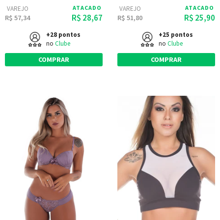
ATACADO
ATACADO
VAREJO
VAREJO
R$ 28,67
R$ 25,90
R$ 57,34
R$ 51,80
+28 pontos
+25 pontos
no
Clube
no
Clube
COMPRAR
COMPRAR