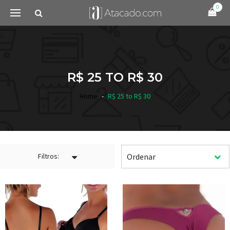
0
R$ 25 TO R$ 30
Home
R$ 25 to R$ 30
Filtros: