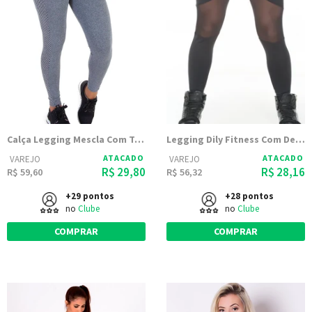
Calça Legging Mescla Com Telinha | Black Fang 6028
Legging Dily Fitness Com Detalhe em Tule 522
ATACADO
ATACADO
VAREJO
VAREJO
R$ 29,80
R$ 28,16
R$ 59,60
R$ 56,32
+29 pontos
+28 pontos
no
Clube
no
Clube
COMPRAR
COMPRAR