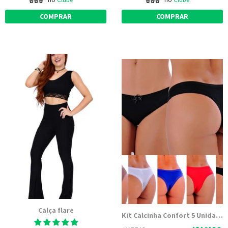
COMPRAR
COMPRAR
Calça flare
Kit Calcinha Confort 5 Unidades