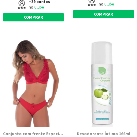
+29 pontos
no
Clube
no
Clube
COMPRAR
COMPRAR
Conjunto com frente Especial em renda e Calcinha Média | Angel
Desodorante Íntimo 166ml