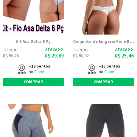
Kit Asa Delta 6 Pç.
Conjunto de Lingerie Fio e Bojo Drapeado | Rosa
ATACADO
ATACADO
VAREJO
VAREJO
R$ 29,89
R$ 25,46
R$ 59,78
R$ 50,92
+29 pontos
+25 pontos
no
Clube
no
Clube
COMPRAR
COMPRAR