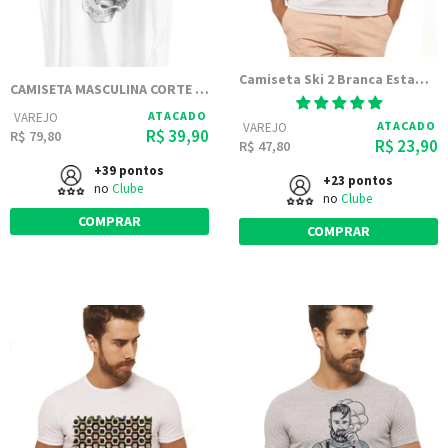
Camiseta Ski 2 Branca Estampada
CAMISETA MASCULINA CORTE A FIO ESTAMPADA JOSS - CAVEIRA FLOR
ATACADO
VAREJO
ATACADO
VAREJO
R$ 39,90
R$ 79,80
R$ 23,90
R$ 47,80
+39 pontos
+23 pontos
no
Clube
no
Clube
COMPRAR
COMPRAR