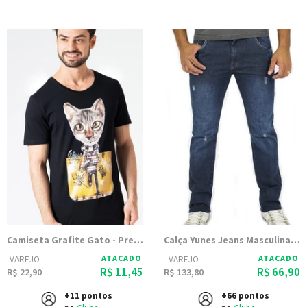
Camiseta Grafite Gato - Preta
Calça Yunes Jeans Masculina Tucson
ATACADO
ATACADO
VAREJO
VAREJO
R$ 11,45
R$ 66,90
R$ 22,90
R$ 133,80
+11 pontos
+66 pontos