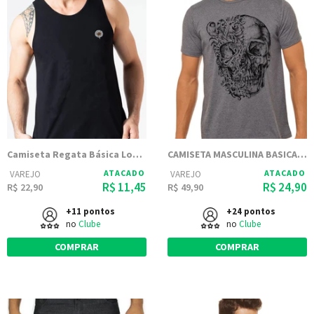
Camiseta Regata Básica Logo KSA - Preta
CAMISETA MASCULINA BASICA ESTAMPADA JAY JAY - DUAS CARAS
ATACADO
ATACADO
VAREJO
VAREJO
R$ 11,45
R$ 24,90
R$ 22,90
R$ 49,90
+11 pontos
+24 pontos
no
Clube
no
Clube
COMPRAR
COMPRAR