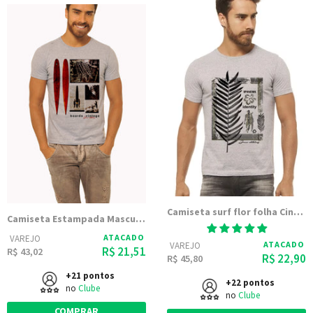
Camiseta surf flor folha Cinza Mescla Estampada
Camiseta Estampada Masculina Joss - Boards Vintage
ATACADO
VAREJO
ATACADO
VAREJO
R$ 21,51
R$ 43,02
R$ 22,90
R$ 45,80
+21 pontos
+22 pontos
no
Clube
no
Clube
COMPRAR