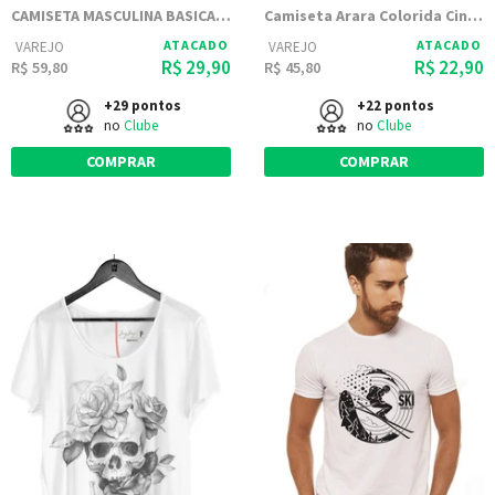
CAMISETA MASCULINA BASICA ESTAMPADA JAY JAY - HAND HEART
Camiseta Arara Colorida Cinza Mescla Estampada
ATACADO
ATACADO
VAREJO
VAREJO
R$ 29,90
R$ 22,90
R$ 59,80
R$ 45,80
+29 pontos
+22 pontos
no
Clube
no
Clube
COMPRAR
COMPRAR