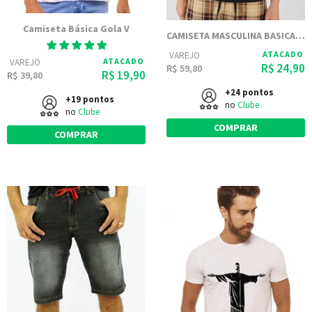
Camiseta Básica Gola V
CAMISETA MASCULINA BASICA ESTAMPADA JAY JAY - MOSHITAKA
ATACADO
VAREJO
ATACADO
VAREJO
R$ 24,90
R$ 59,80
R$ 19,90
R$ 39,80
+24 pontos
+19 pontos
no
Clube
no
Clube
COMPRAR
COMPRAR