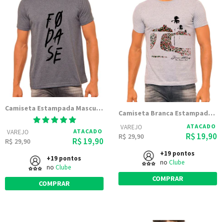
Camiseta Estampada Masculina Joss - Fodase
Camiseta Branca Estampada Masculina Joss - Cidades Do Brasil
ATACADO
VAREJO
ATACADO
VAREJO
R$ 19,90
R$ 29,90
R$ 19,90
R$ 29,90
+19 pontos
+19 pontos
no
Clube
no
Clube
COMPRAR
COMPRAR