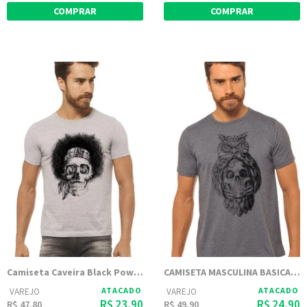
COMPRAR
COMPRAR
Camiseta Caveira Black Power Cinza Mescla Estampada
CAMISETA MASCULINA BASICA ESTAMPADA JAY JAY - CAVEIRA CORUJA
ATACADO
ATACADO
VAREJO
VAREJO
R$ 23,90
R$ 24,90
R$ 47,80
R$ 49,90