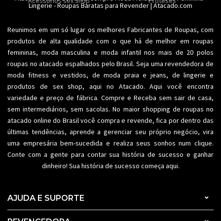
Acessorios sex shop
Conjuntos
Modeladores
Proteses
Lingerie
Plus size
-
Roupas Baratas para Revender
Acessórios femininos
| Atacado.com
Reunimos em um só lugar os melhores
Fabricantes de Roupas
, com
produtos de alta qualidade com o que há de melhor em roupas
femininas,
moda masculina
e moda infantil nos mais de 20 polos
roupas no atacado espalhados pelo Brasil. Seja uma revendedora de
moda fitness
e vestidos, de moda praia e jeans, de lingerie e
produtos de sex shop, aqui no Atacado. Aqui você encontra
variedade e preço de fábrica. Compre e Receba sem sair de casa,
sem intermediários, sem sacolas. No maior shopping de
roupas no
atacado
online do Brasil você compra e revende, fica por dentro das
últimas tendências, aprende a gerenciar seu próprio negócio, vira
uma empresária bem-sucedida e realiza seus sonhos num clique.
Conte com a gente para contar sua história de sucesso e ganhar
dinheiro! Sua história de sucesso começa aqui.
AJUDA E SUPORTE