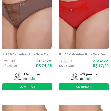
Kit 10 Calcinhas Plus Size Com Renda Na Frente Marcia - Dily Modas
Kit 10 Calcinhas Plus Size Em Microfibra Com Renda Laura - Dily Modas
ATACADO
ATACADO
VAREJO
VAREJO
R$ 74,98
R$ 77,40
R$ 149,96
R$ 154,80
+74 pontos
+77 pontos
no
Clube
no
Clube
COMPRAR
COMPRAR