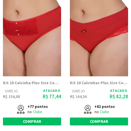
Kit 10 Calcinha Plus Size Com Renda Jane - Dily Modas
Kit 10 Calcinhas Plus Size Com Renda Na Latera Sheila - Dily Modas
ATACADO
ATACADO
VAREJO
VAREJO
R$ 77,44
R$ 82,28
R$ 154,88
R$ 164,56
+77 pontos
+82 pontos
no
Clube
no
Clube
COMPRAR
COMPRAR