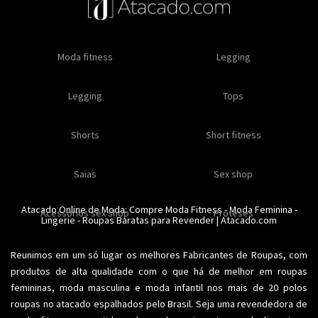
Oleos e cremes
Moda fitness
Masculino
Moda masculino
Comestiveis
Legging
Especial natal
Toda loja
Moda masculina
Legging
Kits
Moda intima masculina
Lançamentos
Tops
Feminino
Moda feminina
Acessórios masculinos
Ofertas
Shorts
Roupas para revender
Short fitness
Moda íntima
Moda feminina
Moda íntima
Calcinhas
Saias
Sex shop
Soutiens
Moda fitness
Moda praia
Atacado Online de Moda: Compre
Moda Fitness
-
Moda Feminina
-
Acessorios sex shop
Conjuntos
Modeladores
Proteses
Lingerie
Plus size
-
Roupas Baratas para Revender
Acessórios femininos
| Atacado.com
Reunimos em um só lugar os melhores
Fabricantes de Roupas
, com
produtos de alta qualidade com o que há de melhor em roupas
femininas,
moda masculina
e moda infantil nos mais de 20 polos
roupas no atacado espalhados pelo Brasil. Seja uma revendedora de