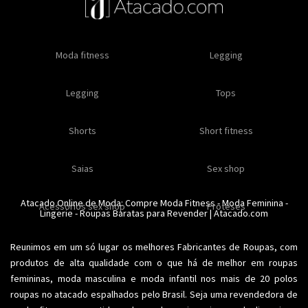
Oleos e cremes
Moda fitness
Masculino
Moda masculino
Comestiveis
Legging
Especial natal
Toda loja
Moda masculina
Legging
Kits
Moda intima masculina
Lançamentos
Tops
Feminino
Moda feminina
Acessórios masculinos
Ofertas
Shorts
Roupas para revender
Short fitness
Moda íntima
Moda feminina
Moda íntima
Calcinhas
Saias
Sex shop
Soutiens
Moda fitness
Moda praia
Atacado Online de Moda: Compre
Moda Fitness
-
Moda Feminina
-
Acessorios sex shop
Conjuntos
Modeladores
Proteses
Lingerie
Plus size
-
Roupas Baratas para Revender
Acessórios femininos
| Atacado.com
Reunimos em um só lugar os melhores
Fabricantes de Roupas
, com
produtos de alta qualidade com o que há de melhor em roupas
femininas,
moda masculina
e moda infantil nos mais de 20 polos
roupas no atacado espalhados pelo Brasil. Seja uma revendedora de