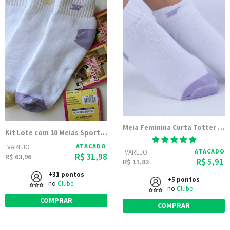
Meia Feminina Curta Totter com calcanhar e pontinha Colorida | 8088
Kit Lote com 10 Meias Sport fem. de Cano curto (Meias Totter)
ATACADO
VAREJO
ATACADO
VAREJO
R$ 31,98
R$ 63,96
R$ 5,91
R$ 11,82
+31 pontos
+5 pontos
no
Clube
no
Clube
COMPRAR
COMPRAR