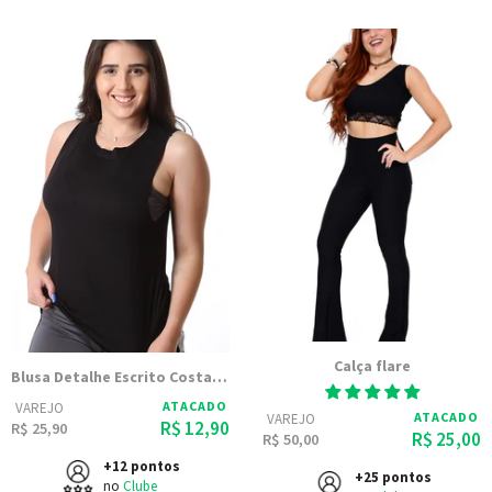
Calça flare
Blusa Detalhe Escrito Costas Linda 9880
ATACADO
VAREJO
ATACADO
VAREJO
R$ 12,90
R$ 25,90
R$ 25,00
R$ 50,00
+12 pontos
+25 pontos
no
Clube