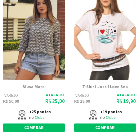
Blusa Marci
T-Shirt Joss I Love Sea
ATACADO
ATACADO
VAREJO
VAREJO
R$ 25,00
R$ 19,90
R$ 50,00
R$ 29,90
+25 pontos
+19 pontos
no
Clube
no
Clube
COMPRAR
COMPRAR