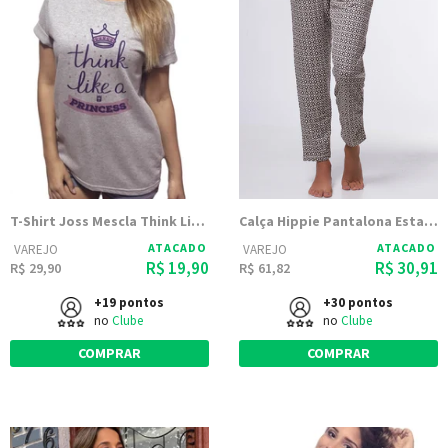
T-Shirt Joss Mescla Think Like a Pricess
Calça Hippie Pantalona Estampada | 2305
ATACADO
ATACADO
VAREJO
VAREJO
R$ 19,90
R$ 30,91
R$ 29,90
R$ 61,82
+19 pontos
+30 pontos
no
Clube
no
Clube
COMPRAR
COMPRAR