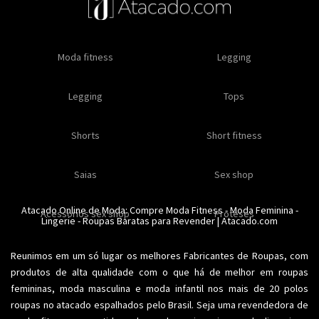
Oleos e cremes
Moda fitness
Masculino
Moda masculino
Comestiveis
Legging
Especial natal
Toda loja
Moda masculina
Legging
Kits
Moda intima masculina
Lançamentos
Tops
Feminino
Moda feminina
Acessórios masculinos
Ofertas
Shorts
Roupas para revender
Short fitness
Moda íntima
Moda feminina
Moda íntima
Calcinhas
Saias
Sex shop
Soutiens
Moda fitness
Moda praia
Atacado Online de Moda: Compre
Moda Fitness
-
Moda Feminina
-
Acessorios sex shop
Conjuntos
Modeladores
Proteses
Lingerie
Plus size
-
Roupas Baratas para Revender
Acessórios femininos
| Atacado.com
Reunimos em um só lugar os melhores
Fabricantes de Roupas
, com
produtos de alta qualidade com o que há de melhor em roupas
femininas,
moda masculina
e moda infantil nos mais de 20 polos
roupas no atacado espalhados pelo Brasil. Seja uma revendedora de