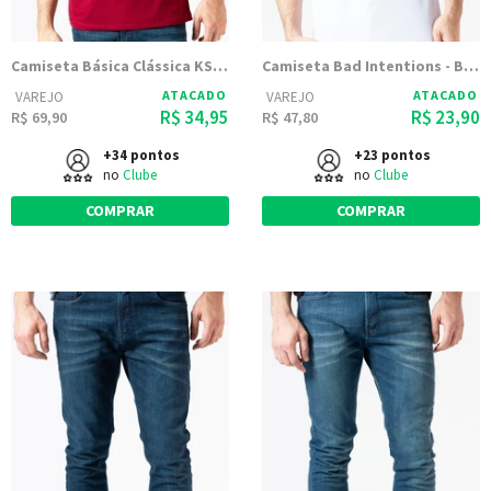
Camiseta Básica Clássica KSA - Vinho
Camiseta Bad Intentions - Branca
ATACADO
ATACADO
VAREJO
VAREJO
R$ 34,95
R$ 23,90
R$ 69,90
R$ 47,80
+34 pontos
+23 pontos
no
Clube
no
Clube
COMPRAR
COMPRAR