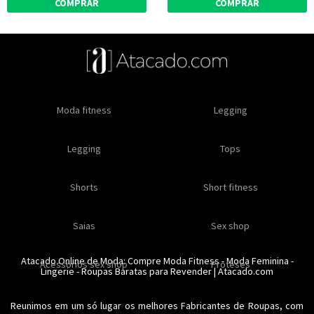
COMPRAR
COMPRAR
Oleos e cremes
Moda fitness
Masculino
Moda masculino
Comestiveis
Legging
Especial natal
Toda loja
Moda masculina
Legging
Kits
Moda intima masculina
Lançamentos
Tops
Feminino
Moda feminina
Acessórios masculinos
Ofertas
Shorts
Roupas para revender
Short fitness
Moda íntima
Moda feminina
Moda íntima
Calcinhas
Saias
Sex shop
Soutiens
Moda fitness
Moda praia
Atacado Online de Moda: Compre
Moda Fitness
-
Moda Feminina
-
Acessorios sex shop
Conjuntos
Modeladores
Proteses
Lingerie
Plus size
-
Roupas Baratas para Revender
Acessórios femininos
| Atacado.com
Reunimos em um só lugar os melhores
Fabricantes de Roupas
, com