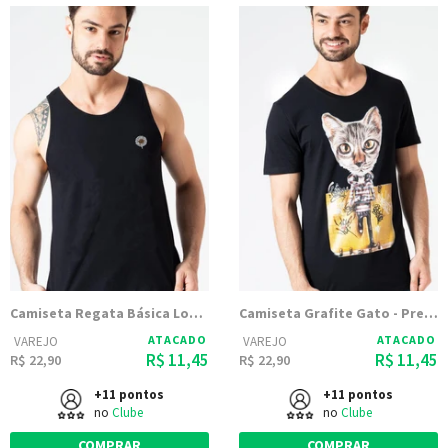
Camiseta Regata Básica Logo KSA - Preta
Camiseta Grafite Gato - Preta
ATACADO
ATACADO
VAREJO
VAREJO
R$ 11,45
R$ 11,45
R$ 22,90
R$ 22,90
+11 pontos
+11 pontos
no
Clube
no
Clube
COMPRAR
COMPRAR