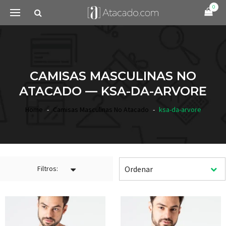
0
CAMISAS MASCULINAS NO
ATACADO — KSA-DA-ARVORE
Home
Camisas Masculinas No Atacado
ksa-da-arvore
Filtros: