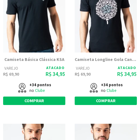
Camiseta Básica Clássica KSA
Camiseta Longline Gola Canoa Logo KSA Preta
ATACADO
ATACADO
VAREJO
VAREJO
R$ 34,95
R$ 34,95
R$ 69,90
R$ 69,90
+34 pontos
+34 pontos
no
Clube
no
Clube
COMPRAR
COMPRAR