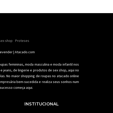
ender
sex shop
nhas
Soutiens
Proteses
Conjuntos
Modeladores
aia
Plus size
Acessórios femininos
Revender
| Atacado.com
oupas femininas,
moda masculina
e moda infantil nos
e jeans, de lingerie e produtos de sex shop, aqui no
olas. No maior shopping de
roupas no atacado
online
a empresária bem-sucedida e realiza seus sonhos num
e sucesso começa aqui.
INSTITUCIONAL