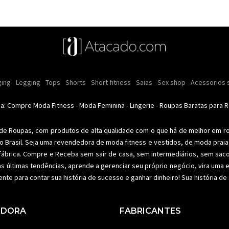
ulina
s e cremes
ing
Legging
Moda intima masculina
Comestiveis
Tops
Shorts
Kits
Short fitness
Acessórios masculinos
Lançamentos
Saias
Ofertas
Sex shop
Moda íntima
Roupas para rev
Acessorios 
Calci
nino
Moda feminina
Moda feminina
Moda íntima
Moda fitness
Moda pr
da: Compre
Moda Fitness
-
Moda Feminina
-
Lingerie
-
Roupas Baratas para 
 de Roupas
, com produtos de alta qualidade com o que há de melhor em r
o Brasil. Seja uma revendedora de
moda fitness
e vestidos, de moda praia 
fábrica. Compre e Receba sem sair de casa, sem intermediários, sem sac
as últimas tendências, aprende a gerenciar seu próprio negócio, vira um
ente para contar sua história de sucesso e ganhar dinheiro! Sua história d
EDORA
FABRICANTES