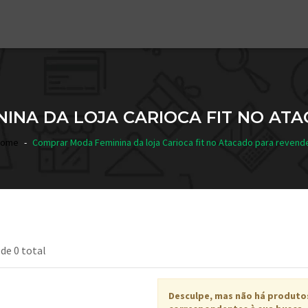
INA DA LOJA CARIOCA FIT NO AT
Home
Comprar Moda Feminina da loja Carioca fit no Atacado para revend
 de 0 total
Desculpe, mas não há produto