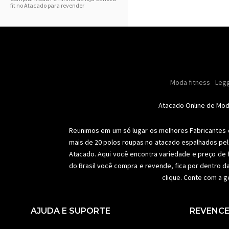
fit no Atacado para revender
Masculino
Moda masculino
Moda fitness
Moda masc
Oleo
Legg
Especial natal
Toda loja
Femi
Atacado Online de Mo
Reunimos em um só lugar os melhores
Fabricantes
mais de 20 polos roupas no atacado espalhados pel
Atacado. Aqui você encontra variedade e preço de 
do Brasil você compra e revende, fica por dentro d
clique. Conte com a g
AJUDA E SUPORTE
REVENC