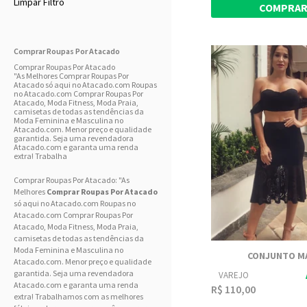
Limpar Filtro
COMPRA
Comprar Roupas Por Atacado
Comprar Roupas Por Atacado
"As Melhores Comprar Roupas Por
Atacado só aqui no Atacado.com Roupas
no Atacado.com Comprar Roupas Por
Atacado, Moda Fitness, Moda Praia,
camisetas de todas as tendências da
Moda Feminina e Masculina no
Atacado.com. Menor preço e qualidade
garantida. Seja uma revendadora
Atacado.com e garanta uma renda
extra! Trabalha
Comprar Roupas Por Atacado: "As
Melhores
Comprar Roupas Por Atacado
só aqui no Atacado.com Roupas no
Atacado.com Comprar Roupas Por
Atacado,
Moda Fitness
,
Moda Praia
,
camisetas de todas as tendências da
Moda Feminina
e
Masculina
no
CONJUNTO M
Atacado.com. Menor preço e qualidade
garantida. Seja uma revendadora
VAREJO
Atacado.com e garanta uma renda
R$ 110,00
extra! Trabalhamos com as melhores