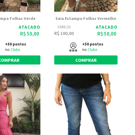
ampa Folhas Verde
Saia Estampa Folhas Vermelho
ATACADO
ATACADO
VAREJO
R$ 100,00
R$ 50,00
R$ 50,00
+50 pontos
+50 pontos
no
Clube
no
Clube
COMPRAR
COMPRAR