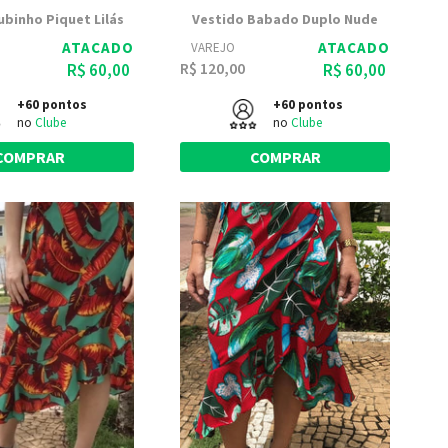
ubinho Piquet Lilás
Vestido Babado Duplo Nude
ATACADO
ATACADO
VAREJO
R$ 120,00
R$ 60,00
R$ 60,00
+60 pontos
+60 pontos
no
Clube
no
Clube
COMPRAR
COMPRAR