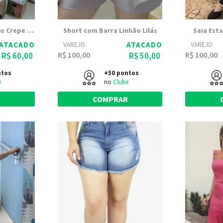
Vestido Babado Duplo Crepe Bege
Short com Barra Linhão Lilás
Saia Est
ATACADO
ATACADO
VAREJO
VAREJO
R$ 100,00
R$ 100,00
R$ 60,00
R$ 50,00
ntos
+50 pontos
e
no
Clube
R
COMPRAR