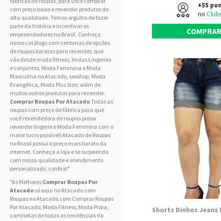
fábricas de roupas, para você comprar
+55 po
com preço baixo e revender produtos de
no
Club
alta qualidade. Temos orgulho de fazer
parte da história e incentivar os
COMPRA
empreendedores no Brasil. Conheça
nosso catálogo com centenas de opções
de roupas baratas para revender, que
vão desde moda fitness, lindas
Lingeries
e conjuntos,
Moda Feminina
e Moda
Masculina
no Atacado, sexshop, Moda
Evangélica, Moda Plus Size, além de
muitos outros produtos para revender.
Comprar Roupas Por Atacado
Todas as
roupas com preço de fábrica para que
você revendedora de roupas possa
revender lingerie e
Moda Feminina
com o
maior lucro possível! Atacado de Roupas
no Brasil possui o preço mais barato da
internet. Conheça a loja e se surpeenda
com nossa qualidade e atendimento
personalizado, confira!"
"As Melhores
Comprar Roupas Por
Atacado
só aqui no Atacado.com
Roupas no Atacado.com Comprar Roupas
Por Atacado,
Moda Fitness
,
Moda Praia
,
camisetas de todas as tendências da