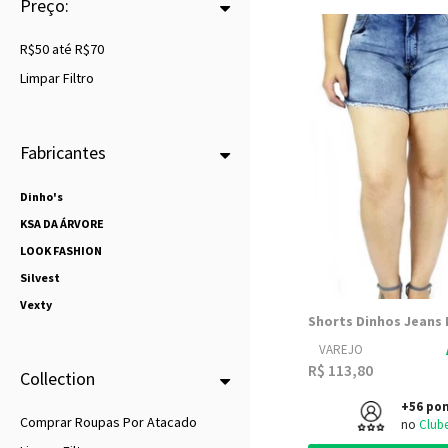
Preço:
R$50 até R$70
Limpar Filtro
Fabricantes
Dinho's
KSA DA ÁRVORE
LOOK FASHION
Silvest
Vexty
VAREJO
R$ 113,80
Collection
+56 po
Comprar Roupas Por Atacado
no
Club