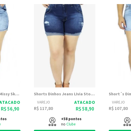
Shorts Dinhos Jeans Missy Skay DElavê (2483)
Shorts Dinhos Jeans LIvia Stone (2480)
ATACADO
ATACADO
VAREJO
VAREJO
R$ 117,80
R$ 107,80
R$ 56,90
R$ 58,90
ntos
+58 pontos
e
no
Clube