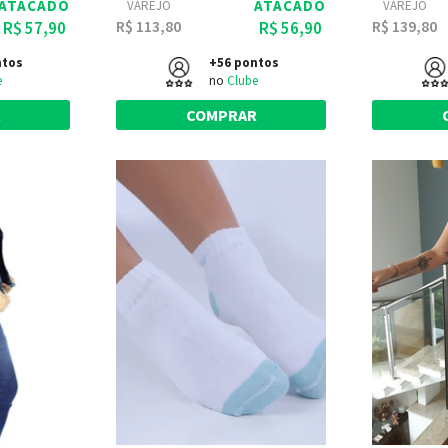
ATACADO
ATACADO
VAREJO
VAREJO
R$ 113,80
R$ 139,80
R$ 57,90
R$ 56,90
ntos
+56 pontos
e
no
Clube
R
COMPRAR