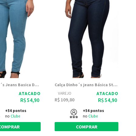
Calça Dinho´s Jeans Basica Delavê
Calça Dinho´s jeans Básica Stone
ATACADO
ATACADO
VAREJO
R$ 109,80
R$ 54,90
R$ 54,90
+54 pontos
+54 pontos
no
Clube
no
Clube
COMPRAR
COMPRAR