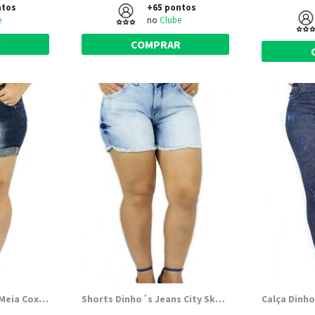
ntos
+65 pontos
e
no
Clube
R
COMPRAR
Shorts Dinhos Jeans Meia Coxa City (2479)
Shorts Dinho´s Jeans City Skay (2482)