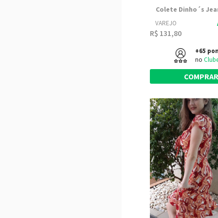
Colete Dinho´s Jea
VAREJO
R$ 131,80
+65 po
no
Club
COMPRA