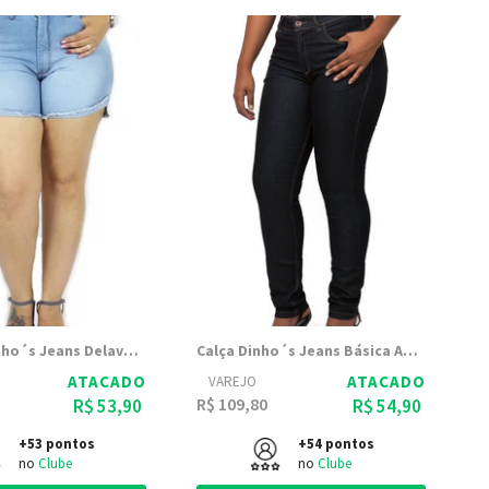
Short´s Dinho´s Jeans Delavê (2478)
Calça Dinho´s Jeans Básica Amaciada
ATACADO
ATACADO
VAREJO
R$ 109,80
R$ 53,90
R$ 54,90
+53 pontos
+54 pontos
no
Clube
no
Clube