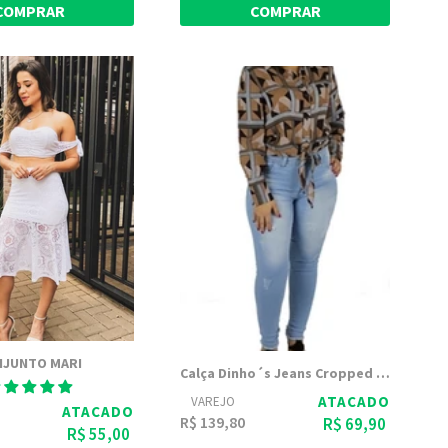
COMPRAR
COMPRAR
NJUNTO MARI
Calça Dinho´s Jeans Cropped Kris(2496)
ATACADO
VAREJO
ATACADO
R$ 139,80
R$ 69,90
R$ 55,00