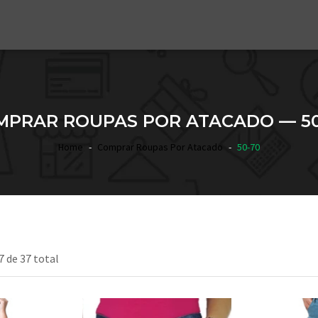
MPRAR ROUPAS POR ATACADO — 50
Home
Comprar Roupas Por Atacado
50-70
7 de 37 total