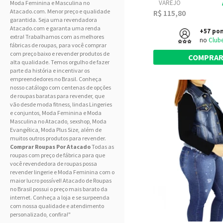
VAREJO
Moda Feminina
e
Masculina
no
Atacado.com. Menor preço e qualidade
R$ 115,80
garantida. Seja uma revendadora
Atacado.com e garanta uma renda
+57 po
extra! Trabalhamos com as melhores
no
Club
fábricas de roupas, para você comprar
com preço baixo e revender produtos de
COMPRA
alta qualidade. Temos orgulho de fazer
parte da história e incentivar os
empreendedores no Brasil. Conheça
nosso catálogo com centenas de opções
de roupas baratas para revender, que
vão desde moda fitness, lindas
Lingeries
e conjuntos,
Moda Feminina
e Moda
Masculina
no Atacado, sexshop, Moda
Evangélica, Moda Plus Size, além de
muitos outros produtos para revender.
Comprar Roupas Por Atacado
Todas as
roupas com preço de fábrica para que
você revendedora de roupas possa
revender lingerie e
Moda Feminina
com o
maior lucro possível! Atacado de Roupas
no Brasil possui o preço mais barato da
internet. Conheça a loja e se surpeenda
com nossa qualidade e atendimento
personalizado, confira!"