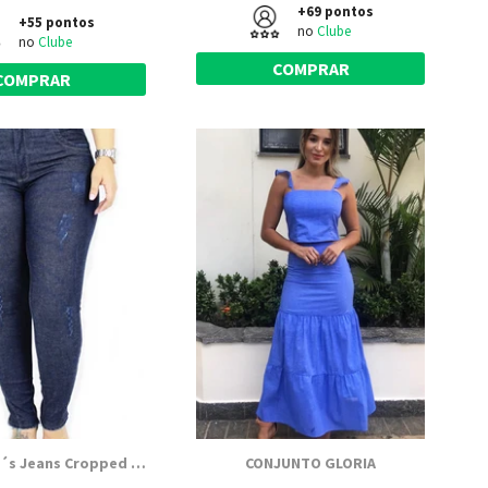
+69 pontos
+55 pontos
no
Clube
no
Clube
COMPRAR
COMPRAR
Calça Dinho´s Jeans Cropped Cecília (2444)
CONJUNTO GLORIA