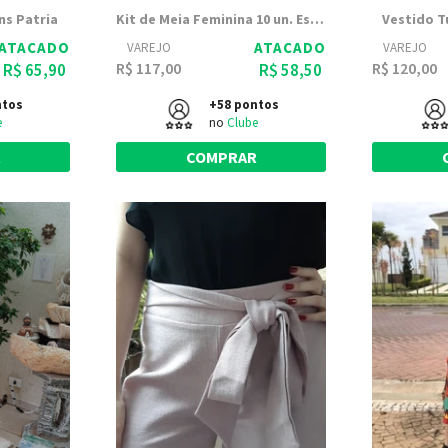
ns Patria
Kit de Meia Feminina 10 un. Especial Algodão | Totter 8088
Vestido T
ATACADO
ATACADO
VAREJO
VAREJO
R$ 117,00
R$ 120,00
R$ 65,90
R$ 58,50
ntos
+58 pontos
e
no
Clube
R
COMPRAR