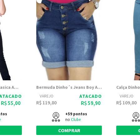
Calça Dinho's Jeans Basica Amaciada Bolso Antifurto - Feminina
Bermuda Dinho´s Jeans Boy Adele
ATACADO
ATACADO
VAREJO
VAREJO
R$ 119,80
R$ 109,80
R$ 55,00
R$ 59,90
ntos
+59 pontos
e
no
Clube
R
COMPRAR