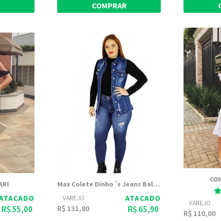
R
COMPRAR
CO
ARI
Max Colete Dinho´s Jeans Baltazar
ATACADO
ATACADO
VAREJO
VAREJO
R$ 131,80
R$ 55,00
R$ 65,90
R$ 110,00