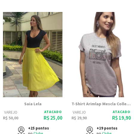
Saia Lela
T-Shirt Arimlap Mescla Collect Moments
ATACADO
ATACADO
VAREJO
VAREJO
R$ 25,00
R$ 19,90
R$ 50,00
R$ 29,90
+25 pontos
+19 pontos
no
Clube
no
Clube