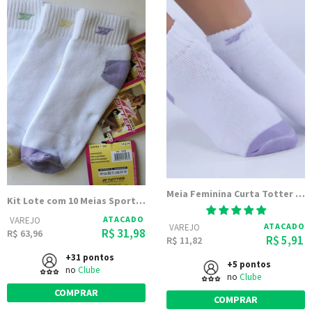
Meia Feminina Curta Totter com calcanhar e pontinha Colorida | 8088
Kit Lote com 10 Meias Sport fem. de Cano curto (Meias Totter)
ATACADO
VAREJO
ATACADO
VAREJO
R$ 31,98
R$ 63,96
R$ 5,91
R$ 11,82
+31 pontos
+5 pontos
no
Clube
no
Clube
COMPRAR
COMPRAR