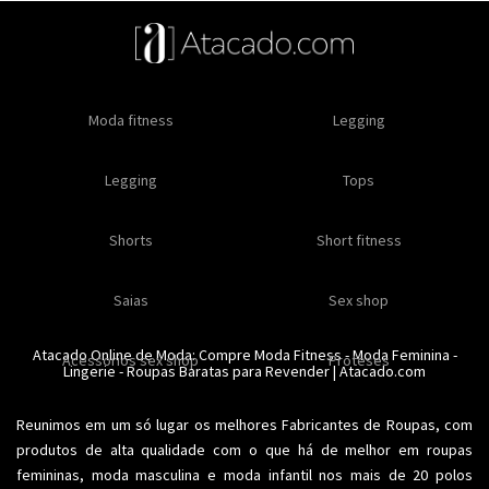
Oleos e cremes
Moda fitness
Masculino
Moda masculino
Comestiveis
Legging
Especial natal
Toda loja
Moda masculina
Legging
Kits
Moda intima masculina
Lançamentos
Tops
Feminino
Moda feminina
Acessórios masculinos
Ofertas
Shorts
Roupas para revender
Short fitness
Moda íntima
Moda feminina
Moda íntima
Calcinhas
Saias
Sex shop
Soutiens
Moda fitness
Moda praia
Atacado Online de Moda: Compre
Moda Fitness
-
Moda Feminina
-
Acessorios sex shop
Conjuntos
Modeladores
Proteses
Lingerie
Plus size
-
Roupas Baratas para Revender
Acessórios femininos
| Atacado.com
Reunimos em um só lugar os melhores
Fabricantes de Roupas
, com
produtos de alta qualidade com o que há de melhor em roupas
femininas,
moda masculina
e moda infantil nos mais de 20 polos