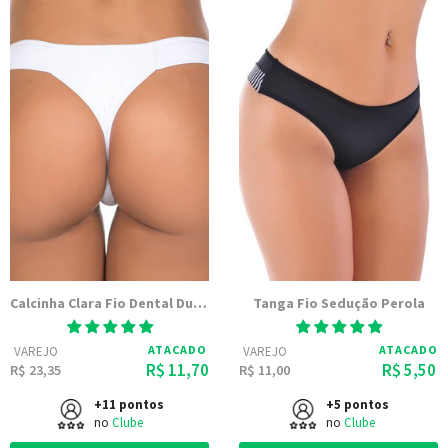
Calcinha Clara Fio Dental Duplo Com Microfibra Embutida - Dily Modas
Tanga Fio Sedução Perola
ATACADO
ATACADO
VAREJO
VAREJO
R$ 11,70
R$ 5,50
R$ 23,35
R$ 11,00
+11 pontos
+5 pontos
no
Clube
no
Clube