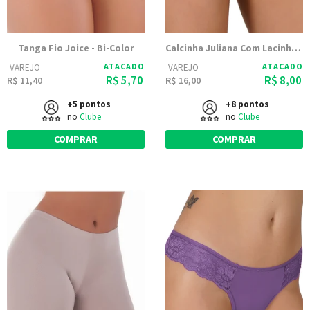
Tanga Fio Joice - Bi-Color
Calcinha Juliana Com Lacinho Em Microfibra Com Renda Na Lateral - Dily Modas
ATACADO
ATACADO
VAREJO
VAREJO
R$ 5,70
R$ 8,00
R$ 11,40
R$ 16,00
+5 pontos
+8 pontos
no
Clube
no
Clube
COMPRAR
COMPRAR