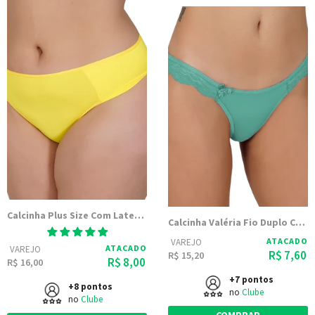
Calcinha Plus Size Com Lateral Dupla Helena - Dily Modas
Calcinha Valéria Fio Duplo Com Renda Embutida - Dily Modas
ATACADO
VAREJO
ATACADO
VAREJO
R$ 7,60
R$ 15,20
R$ 8,00
R$ 16,00
+7 pontos
+8 pontos
no
Clube
no
Clube