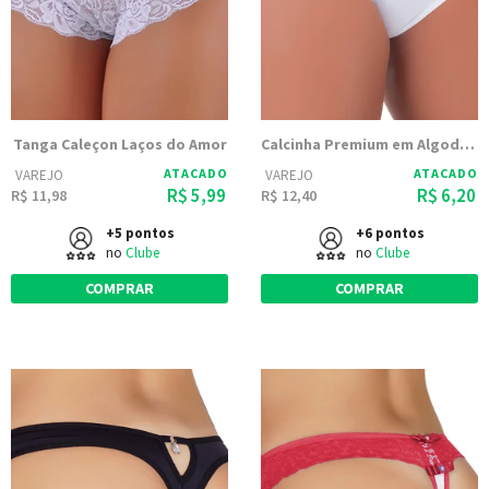
Tanga Caleçon Laços do Amor
Calcinha Premium em Algodão Confortável | Leda Marju 8030
ATACADO
ATACADO
VAREJO
VAREJO
R$ 5,99
R$ 6,20
R$ 11,98
R$ 12,40
+5 pontos
+6 pontos
no
Clube
no
Clube
COMPRAR
COMPRAR