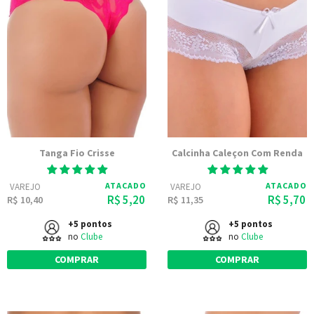
Tanga Fio Crisse
Calcinha Caleçon Com Renda
ATACADO
ATACADO
VAREJO
VAREJO
R$ 5,20
R$ 5,70
R$ 10,40
R$ 11,35
+5 pontos
+5 pontos
no
Clube
no
Clube
COMPRAR
COMPRAR