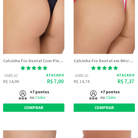
Calcinha Fio Dental Com Pingente Thamy - Dily Modas
Calcinha Fio Dental em Microfibra Raiane
ATACADO
ATACADO
VAREJO
VAREJO
R$ 7,00
R$ 7,37
R$ 14,00
R$ 14,74
+7 pontos
+7 pontos
no
Clube
no
Clube
COMPRAR
COMPRAR