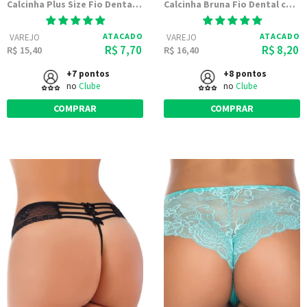
Calcinha Plus Size Fio Dental com Renda Luanda - Dily Modas
Calcinha Bruna Fio Dental com Renda - Dily Modas
ATACADO
ATACADO
VAREJO
VAREJO
R$ 7,70
R$ 8,20
R$ 15,40
R$ 16,40
+7 pontos
+8 pontos
no
Clube
no
Clube
COMPRAR
COMPRAR