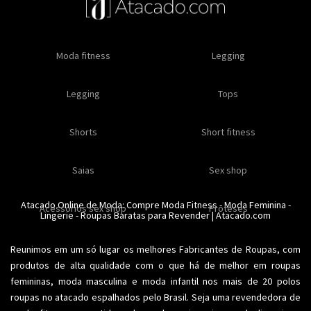
Oleos e cremes
Moda fitness
Masculino
Moda masculino
Comestiveis
Legging
Especial natal
Toda loja
Moda masculina
Legging
Kits
Moda intima masculina
Lançamentos
Tops
Feminino
Moda feminina
Acessórios masculinos
Ofertas
Shorts
Roupas para revender
Short fitness
Moda íntima
Moda feminina
Moda íntima
Calcinhas
Saias
Sex shop
Soutiens
Moda fitness
Moda praia
Atacado Online de Moda: Compre
Moda Fitness
-
Moda Feminina
-
Acessorios sex shop
Conjuntos
Modeladores
Proteses
Lingerie
Plus size
-
Roupas Baratas para Revender
Acessórios femininos
| Atacado.com
Reunimos em um só lugar os melhores
Fabricantes de Roupas
, com
produtos de alta qualidade com o que há de melhor em roupas
femininas,
moda masculina
e moda infantil nos mais de 20 polos
roupas no atacado espalhados pelo Brasil. Seja uma revendedora de