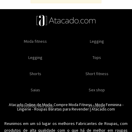
Oleos e cremes
Moda fitness
Masculino
Moda masculino
Comestiveis
Legging
Especial natal
Toda loja
Moda masculina
Legging
Kits
Moda intima masculina
Lançamentos
Tops
Feminino
Moda feminina
Acessórios masculinos
Ofertas
Shorts
Roupas para revender
Short fitness
Moda íntima
Moda feminina
Moda íntima
Calcinhas
Saias
Sex shop
Soutiens
Moda fitness
Moda praia
Atacado Online de Moda: Compre
Moda Fitness
-
Moda Feminina
-
Acessorios sex shop
Conjuntos
Modeladores
Proteses
Lingerie
Plus size
-
Roupas Baratas para Revender
Acessórios femininos
| Atacado.com
Reunimos em um só lugar os melhores
Fabricantes de Roupas
, com
produtos de alta qualidade com o que há de melhor em roupas