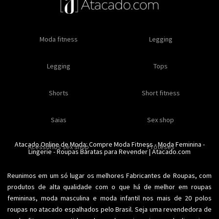
Oleos e cremes
Moda fitness
Masculino
Moda masculino
Comestiveis
Legging
Especial natal
Toda loja
Moda masculina
Legging
Kits
Moda intima masculina
Lançamentos
Tops
Feminino
Moda feminina
Acessórios masculinos
Ofertas
Shorts
Roupas para revender
Short fitness
Moda íntima
Moda feminina
Moda íntima
Calcinhas
Saias
Sex shop
Soutiens
Moda fitness
Moda praia
Atacado Online de Moda: Compre
Moda Fitness
-
Moda Feminina
-
Acessorios sex shop
Conjuntos
Modeladores
Proteses
Lingerie
Plus size
-
Roupas Baratas para Revender
Acessórios femininos
| Atacado.com
Reunimos em um só lugar os melhores
Fabricantes de Roupas
, com
produtos de alta qualidade com o que há de melhor em roupas
femininas,
moda masculina
e moda infantil nos mais de 20 polos
roupas no atacado espalhados pelo Brasil. Seja uma revendedora de