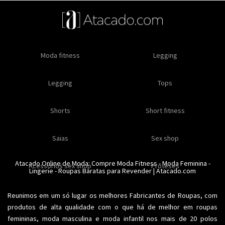
Oleos e cremes
Moda fitness
Masculino
Moda masculino
Comestiveis
Legging
Especial natal
Toda loja
Moda masculina
Legging
Kits
Moda intima masculina
Lançamentos
Tops
Feminino
Moda feminina
Acessórios masculinos
Ofertas
Shorts
Roupas para revender
Short fitness
Moda íntima
Moda feminina
Moda íntima
Calcinhas
Saias
Sex shop
Soutiens
Moda fitness
Moda praia
Atacado Online de Moda: Compre
Moda Fitness
-
Moda Feminina
-
Acessorios sex shop
Conjuntos
Modeladores
Proteses
Lingerie
Plus size
-
Roupas Baratas para Revender
Acessórios femininos
| Atacado.com
Reunimos em um só lugar os melhores
Fabricantes de Roupas
, com
produtos de alta qualidade com o que há de melhor em roupas
femininas,
moda masculina
e moda infantil nos mais de 20 polos