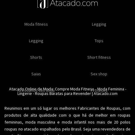
Oleos e cremes
Moda fitness
Masculino
Moda masculino
Comestiveis
Legging
Especial natal
Toda loja
Moda masculina
Legging
Kits
Moda intima masculina
Lançamentos
Tops
Feminino
Moda feminina
Acessórios masculinos
Ofertas
Shorts
Roupas para revender
Short fitness
Moda íntima
Moda feminina
Moda íntima
Calcinhas
Saias
Sex shop
Soutiens
Moda fitness
Moda praia
Atacado Online de Moda: Compre
Moda Fitness
-
Moda Feminina
-
Acessorios sex shop
Conjuntos
Modeladores
Proteses
Lingerie
Plus size
-
Roupas Baratas para Revender
Acessórios femininos
| Atacado.com
Reunimos em um só lugar os melhores
Fabricantes de Roupas
, com
produtos de alta qualidade com o que há de melhor em roupas
femininas,
moda masculina
e moda infantil nos mais de 20 polos
roupas no atacado espalhados pelo Brasil. Seja uma revendedora de