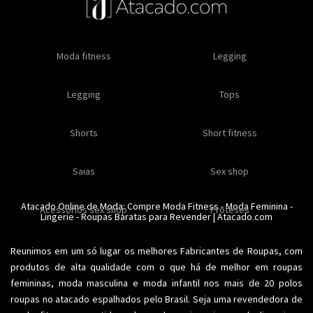
Oleos e cremes
Moda fitness
Masculino
Moda masculino
Comestiveis
Legging
Especial natal
Toda loja
Moda masculina
Legging
Kits
Moda intima masculina
Lançamentos
Tops
Feminino
Moda feminina
Acessórios masculinos
Ofertas
Shorts
Roupas para revender
Short fitness
Moda íntima
Moda feminina
Moda íntima
Calcinhas
Saias
Sex shop
Soutiens
Moda fitness
Moda praia
Atacado Online de Moda: Compre
Moda Fitness
-
Moda Feminina
-
Acessorios sex shop
Conjuntos
Modeladores
Proteses
Lingerie
Plus size
-
Roupas Baratas para Revender
Acessórios femininos
| Atacado.com
Reunimos em um só lugar os melhores
Fabricantes de Roupas
, com
produtos de alta qualidade com o que há de melhor em roupas
femininas,
moda masculina
e moda infantil nos mais de 20 polos
roupas no atacado espalhados pelo Brasil. Seja uma revendedora de