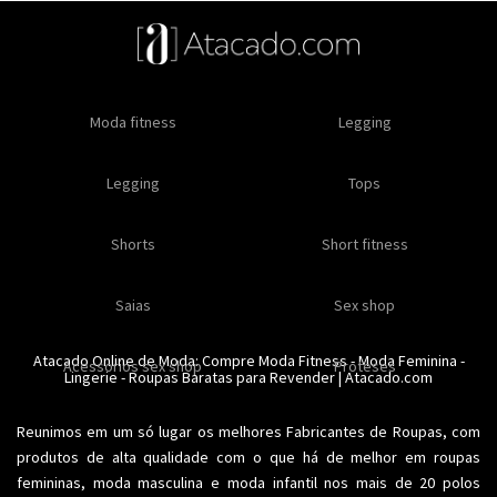
Oleos e cremes
Moda fitness
Masculino
Moda masculino
Comestiveis
Legging
Especial natal
Toda loja
Moda masculina
Legging
Kits
Moda intima masculina
Lançamentos
Tops
Feminino
Moda feminina
Acessórios masculinos
Ofertas
Shorts
Roupas para revender
Short fitness
Moda íntima
Moda feminina
Moda íntima
Calcinhas
Saias
Sex shop
Soutiens
Moda fitness
Moda praia
Atacado Online de Moda: Compre
Moda Fitness
-
Moda Feminina
-
Acessorios sex shop
Conjuntos
Modeladores
Proteses
Lingerie
Plus size
-
Roupas Baratas para Revender
Acessórios femininos
| Atacado.com
Reunimos em um só lugar os melhores
Fabricantes de Roupas
, com
produtos de alta qualidade com o que há de melhor em roupas
femininas,
moda masculina
e moda infantil nos mais de 20 polos