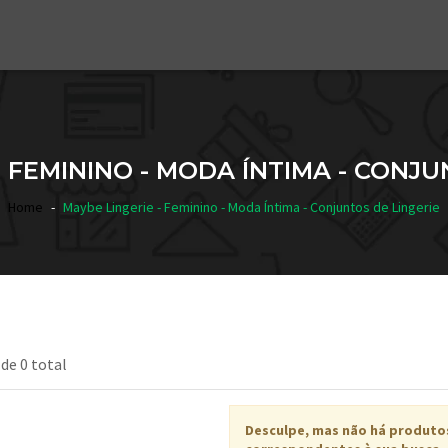
- FEMININO - MODA ÍNTIMA - CONJU
Home
Maybe Lingerie - Feminino - Moda Íntima - Conjuntos de Lingerie
 de 0 total
Desculpe, mas não há produto