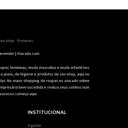
ender
sex shop
nhas
Soutiens
Proteses
Conjuntos
Modeladores
aia
Plus size
Acessórios femininos
Revender
| Atacado.com
oupas femininas,
moda masculina
e moda infantil nos
e jeans, de lingerie e produtos de sex shop, aqui no
olas. No maior shopping de
roupas no atacado
online
a empresária bem-sucedida e realiza seus sonhos num
e sucesso começa aqui.
INSTITUCIONAL
A gente