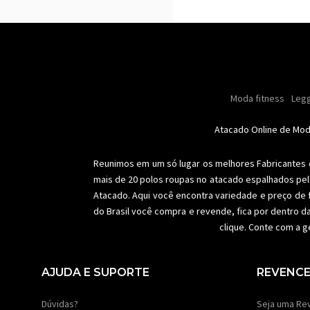
Masculino
Moda masculino
Moda fitness
Moda masc
Oleo
Legg
Especial natal
Toda loja
Femi
Atacado Online de Mo
Reunimos em um só lugar os melhores
Fabricantes
mais de 20 polos roupas no atacado espalhados pel
Atacado. Aqui você encontra variedade e preço de 
do Brasil você compra e revende, fica por dentro d
clique. Conte com a g
AJUDA E SUPORTE
REVENC
Dúvidas?
Seja uma Re