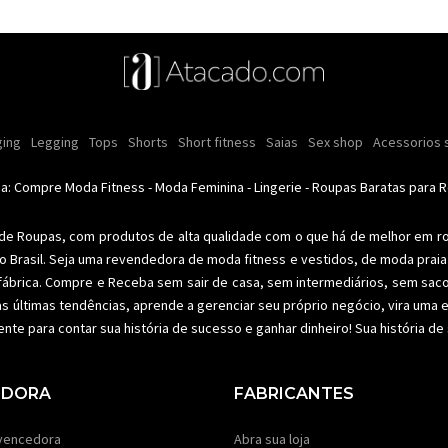
ulina
s e cremes
ing
Legging
Moda intima masculina
Comestiveis
Tops
Shorts
Kits
Short fitness
Acessórios masculinos
Lançamentos
Saias
Ofertas
Sex shop
Moda íntima
Roupas para rev
Acessorios 
Calci
nino
Moda feminina
Moda feminina
Moda íntima
Moda fitness
Moda pr
da: Compre
Moda Fitness
-
Moda Feminina
-
Lingerie
-
Roupas Baratas para 
 de Roupas
, com produtos de alta qualidade com o que há de melhor em r
o Brasil. Seja uma revendedora de
moda fitness
e vestidos, de moda praia 
fábrica. Compre e Receba sem sair de casa, sem intermediários, sem sac
as últimas tendências, aprende a gerenciar seu próprio negócio, vira um
ente para contar sua história de sucesso e ganhar dinheiro! Sua história d
EDORA
FABRICANTES
vencedora
Abra sua loja