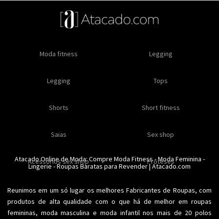
Oleos e cremes
Moda fitness
Masculino
Moda masculino
Comestiveis
Legging
Especial natal
Toda loja
Moda masculina
Legging
Kits
Moda intima masculina
Lançamentos
Tops
Feminino
Moda feminina
Acessórios masculinos
Ofertas
Shorts
Roupas para revender
Short fitness
Moda íntima
Moda feminina
Moda íntima
Calcinhas
Saias
Sex shop
Soutiens
Moda fitness
Moda praia
Atacado Online de Moda: Compre
Moda Fitness
-
Moda Feminina
-
Acessorios sex shop
Conjuntos
Modeladores
Proteses
Lingerie
Plus size
-
Roupas Baratas para Revender
Acessórios femininos
| Atacado.com
Reunimos em um só lugar os melhores
Fabricantes de Roupas
, com
produtos de alta qualidade com o que há de melhor em roupas
femininas,
moda masculina
e moda infantil nos mais de 20 polos