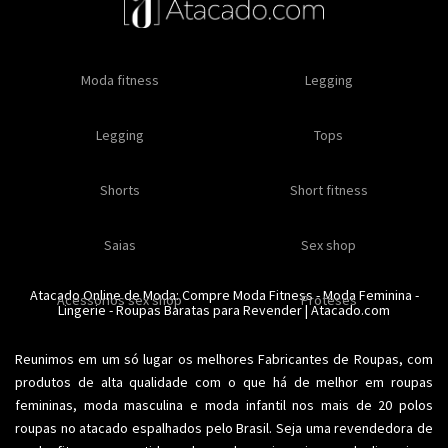
Oleos e cremes
Moda fitness
Masculino
Moda masculino
Comestiveis
Legging
Especial natal
Toda loja
Moda masculina
Legging
Kits
Moda intima masculina
Lançamentos
Tops
Feminino
Moda feminina
Acessórios masculinos
Ofertas
Shorts
Roupas para revender
Short fitness
Moda íntima
Moda feminina
Moda íntima
Calcinhas
Saias
Sex shop
Soutiens
Moda fitness
Moda praia
Atacado Online de Moda: Compre
Moda Fitness
-
Moda Feminina
-
Acessorios sex shop
Conjuntos
Modeladores
Proteses
Lingerie
Plus size
-
Roupas Baratas para Revender
Acessórios femininos
| Atacado.com
Reunimos em um só lugar os melhores
Fabricantes de Roupas
, com
produtos de alta qualidade com o que há de melhor em roupas
femininas,
moda masculina
e moda infantil nos mais de 20 polos
roupas no atacado espalhados pelo Brasil. Seja uma revendedora de