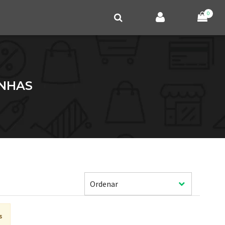
0
INHAS
s