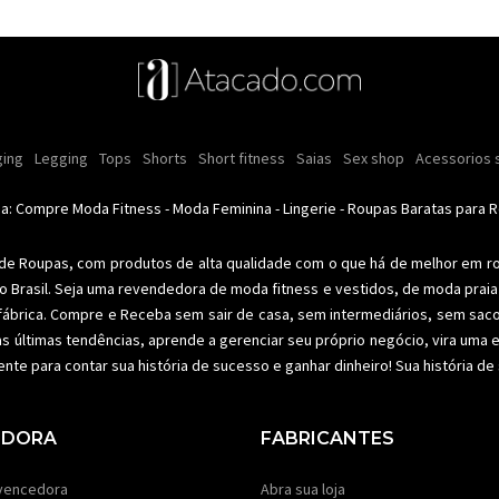
ulina
s e cremes
ing
Legging
Moda intima masculina
Comestiveis
Tops
Shorts
Kits
Short fitness
Acessórios masculinos
Lançamentos
Saias
Ofertas
Sex shop
Moda íntima
Roupas para rev
Acessorios 
Calci
nino
Moda feminina
Moda feminina
Moda íntima
Moda fitness
Moda pr
da: Compre
Moda Fitness
-
Moda Feminina
-
Lingerie
-
Roupas Baratas para 
 de Roupas
, com produtos de alta qualidade com o que há de melhor em r
o Brasil. Seja uma revendedora de
moda fitness
e vestidos, de moda praia 
fábrica. Compre e Receba sem sair de casa, sem intermediários, sem sac
as últimas tendências, aprende a gerenciar seu próprio negócio, vira um
ente para contar sua história de sucesso e ganhar dinheiro! Sua história d
EDORA
FABRICANTES
vencedora
Abra sua loja