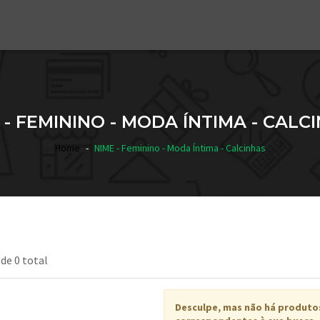
 - FEMININO - MODA ÍNTIMA - CALC
Home
NIME - Feminino - Moda Íntima - Calcinhas
 de 0 total
Desculpe, mas não há produto