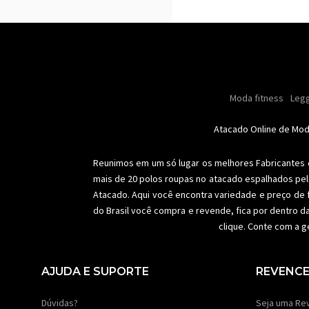
Masculino
Moda masculino
Moda fitness
Moda masc
Oleo
Legg
Especial natal
Toda loja
Femi
Atacado Online de Mo
Reunimos em um só lugar os melhores
Fabricantes
mais de 20 polos roupas no atacado espalhados pel
Atacado. Aqui você encontra variedade e preço de 
do Brasil você compra e revende, fica por dentro d
clique. Conte com a g
AJUDA E SUPORTE
REVENC
Dúvidas?
Seja uma Re