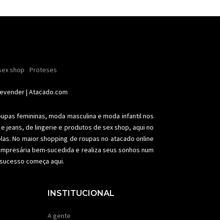
ender
sex shop
nhas
Soutiens
Proteses
Conjuntos
Modeladores
aia
Plus size
Acessórios femininos
Revender
| Atacado.com
oupas femininas,
moda masculina
e moda infantil nos
e jeans, de lingerie e produtos de sex shop, aqui no
olas. No maior shopping de
roupas no atacado
online
a empresária bem-sucedida e realiza seus sonhos num
e sucesso começa aqui.
INSTITUCIONAL
A gente