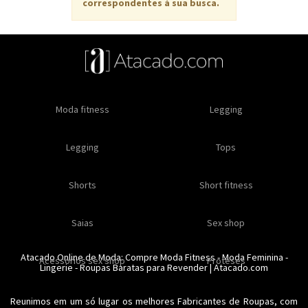
correspondentes à sua busca.
Oleos e cremes
Moda fitness
Masculino
Moda masculino
Comestiveis
Legging
Especial natal
Toda loja
Moda masculina
Legging
Kits
Moda intima masculina
Lançamentos
Tops
Feminino
Moda feminina
Acessórios masculinos
Ofertas
Shorts
Roupas para revender
Short fitness
Moda íntima
Moda feminina
Moda íntima
Calcinhas
Saias
Sex shop
Soutiens
Moda fitness
Moda praia
Atacado Online de Moda: Compre
Moda Fitness
-
Moda Feminina
-
Acessorios sex shop
Conjuntos
Modeladores
Proteses
Lingerie
Plus size
-
Roupas Baratas para Revender
Acessórios femininos
| Atacado.com
Reunimos em um só lugar os melhores
Fabricantes de Roupas
, com