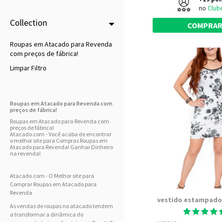
no
Club
Collection
COMPRA
Roupas em Atacado para Revenda
com preços de fábrica!
Limpar Filtro
Roupas em Atacado para Revenda com
preços de fábrica!
Roupas em Atacado para Revenda com
preços de fábrica!
Atacado.com - Você acaba de encontrar
o melhor site para Compras Roupas em
Atacado para Revenda! Ganhar Dinheiro
na revenda!
Atacado.com - O Melhor site para
Comprar Roupas em Atacado para
Revenda
vestido estampado
As vendas de roupas no atacado tendem
a transformar a dinâmica do