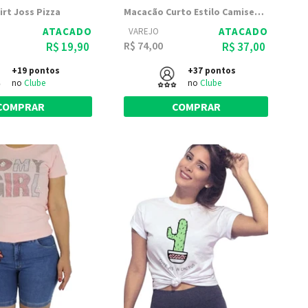
irt Joss Pizza
Macacão Curto Estilo Camiseta com Bolsos | Luana 1295
ATACADO
ATACADO
VAREJO
R$ 74,00
R$ 19,90
R$ 37,00
+19 pontos
+37 pontos
no
Clube
no
Clube
COMPRAR
COMPRAR