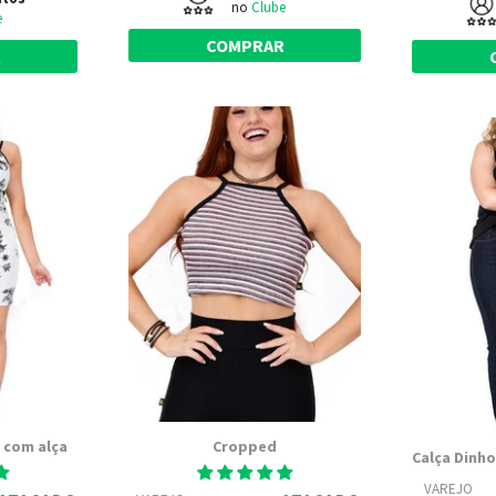
no
Clube
e
COMPRAR
R
 com alça
Cropped
VAREJO