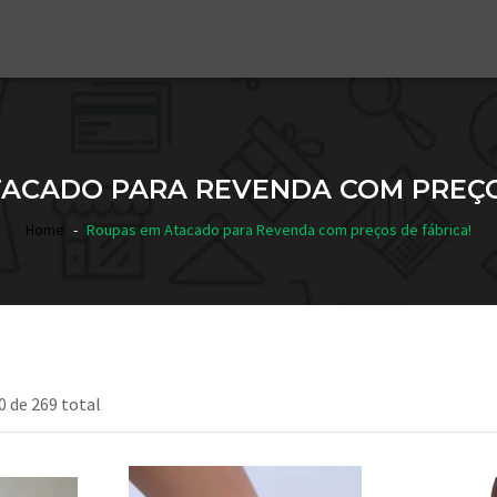
ACADO PARA REVENDA COM PREÇO
Home
Roupas em Atacado para Revenda com preços de fábrica!
0 de 269 total