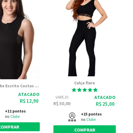
Calça flare
Blusa Detalhe Escrito Costas Linda 9880
ATACADO
ATACADO
VAREJO
R$ 12,90
R$ 50,00
R$ 25,00
+12 pontos
+25 pontos
no
Clube
no
Clube
COMPRAR
COMPRAR