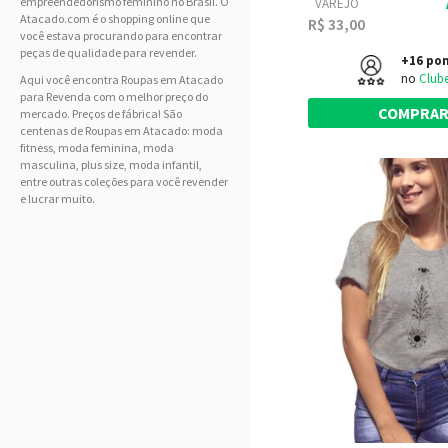
empreendedorismo feminino no Brasil. O
VAREJO
Atacado.com é o shopping online que
R$ 33,00
você estava procurando para encontrar
peças de qualidade para revender.
+16 po
no
Club
Aqui você encontra Roupas em Atacado
para Revenda com o melhor preço do
COMPRA
mercado. Preços de fábrica! São
centenas de Roupas em Atacado: moda
fitness, moda feminina, moda
masculina, plus size, moda infantil,
entre outras coleções para você revender
e lucrar muito.