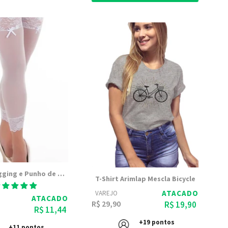
Meia 7/8 Legging e Punho de Renda
T-Shirt Arimlap Mescla Bicycle
ATACADO
VAREJO
ATACADO
R$ 29,90
R$ 19,90
R$ 11,44
+19 pontos
+11 pontos