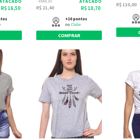
ATACADO
ATACADO
VAREJO
R$ 110,00
R$ 21,40
R$ 16,50
R$ 10,70
ntos
+10 pontos
e
no
Clube
R
COMPRAR