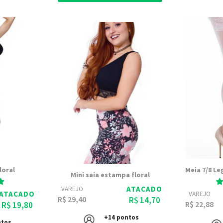
loral
Mini saia estampa floral
ATACADO
VAREJO
ATACADO
VAREJO
R$ 29,40
R$ 14,70
R$ 22,88
R$ 19,80
+14 pontos
ntos