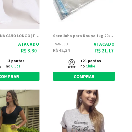
MEIA FEMININA CANO LONGO | FEM WS
Sacolinha para Roupa 1kg 20x30 Transparente PP Polipropileno
ATACADO
ATACADO
VAREJO
R$ 42,34
R$ 3,30
R$ 21,17
+3 pontos
+21 pontos
no
Clube
no
Clube
COMPRAR
COMPRAR