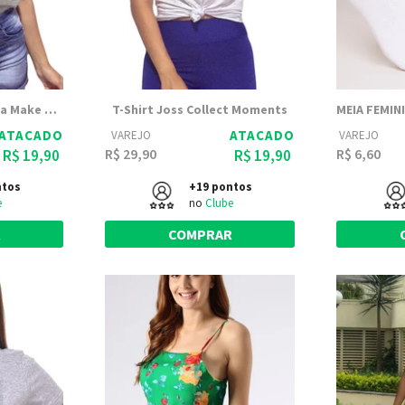
T-Shirt Arimlap Mescla Make Today
T-Shirt Joss Collect Moments
ATACADO
ATACADO
VAREJO
VAREJO
R$ 29,90
R$ 6,60
R$ 19,90
R$ 19,90
ntos
+19 pontos
e
no
Clube
R
COMPRAR