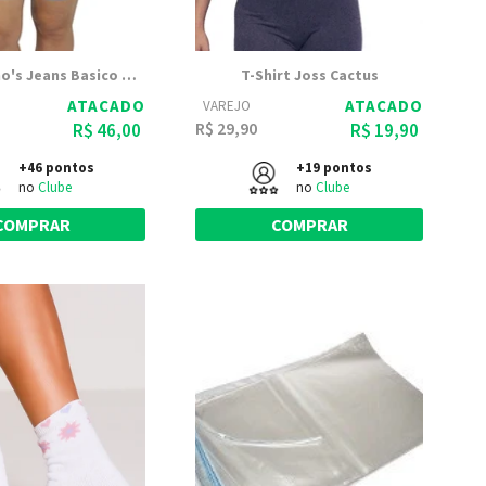
Shorts Dinho's Jeans Basico Delave
T-Shirt Joss Cactus
ATACADO
ATACADO
VAREJO
R$ 29,90
R$ 46,00
R$ 19,90
+46 pontos
+19 pontos
no
Clube
no
Clube
COMPRAR
COMPRAR