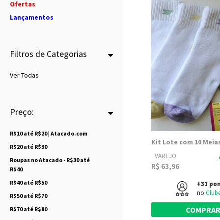
Ofertas
Lançamentos
Filtros de Categorias
Ver Todas
Preço:
R$10 até R$20 | Atacado.com
R$20 até R$30
VAREJO
Roupas no Atacado - R$30 até
R$ 63,96
R$40
R$40 até R$50
+31 po
no
Club
R$50 até R$70
COMPRA
R$70 até R$80