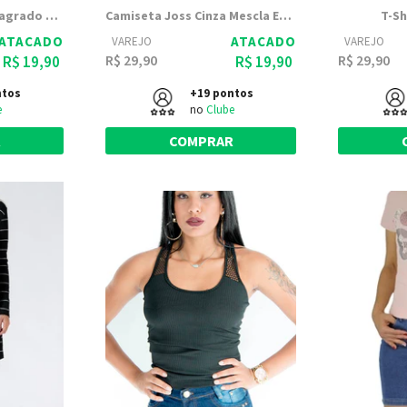
T-Shirt Joss Mescla Sagrado Coracao
Camiseta Joss Cinza Mescla Estampada Follow
T-Sh
ATACADO
ATACADO
VAREJO
VAREJO
R$ 29,90
R$ 29,90
R$ 19,90
R$ 19,90
ntos
+19 pontos
e
no
Clube
R
COMPRAR