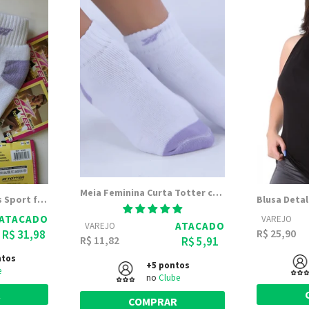
Meia Feminina Curta Totter com calcanhar e pontinha Colorida | 8088
Kit Lote com 10 Meias Sport fem. de Cano curto (Meias Totter)
ATACADO
VAREJO
ATACADO
VAREJO
R$ 25,90
R$ 31,98
R$ 11,82
R$ 5,91
ntos
+5 pontos
e
no
Clube
R
COMPRAR