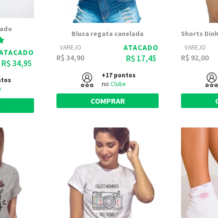
rado
Blusa regata canelada
ATACADO
VAREJO
VAREJO
ATACADO
R$ 34,90
R$ 92,00
R$ 17,45
R$ 34,95
+17 pontos
ntos
no
Clube
e
COMPRAR
R