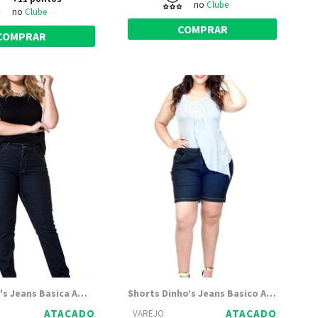
no
Clube
no
Clube
COMPRAR
COMPRAR
Calça Dinho's Jeans Basica Amaciada Bolso Antifurto - Feminina
Shorts Dinho’s Jeans Basico Amaciada - Femenino
ATACADO
ATACADO
VAREJO