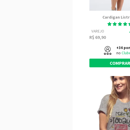
Cardigan List
VAREJO
R$ 69,90
+34 po
no
Club
COMPRA