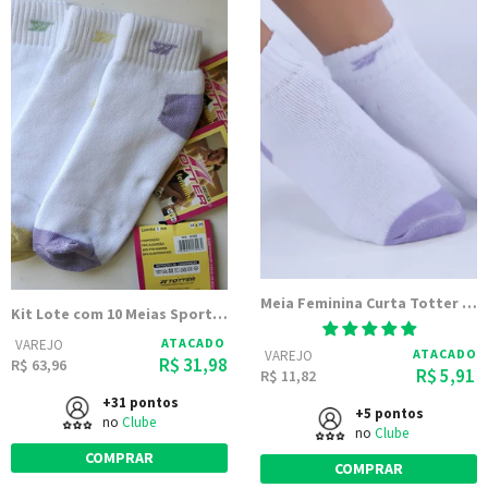
Meia Feminina Curta Totter com calcanhar e pontinha Colorida | 8088
Kit Lote com 10 Meias Sport fem. de Cano curto (Meias Totter)
ATACADO
VAREJO
ATACADO
VAREJO
R$ 31,98
R$ 63,96
R$ 5,91
R$ 11,82
+31 pontos
+5 pontos
no
Clube
no
Clube
COMPRAR
COMPRAR