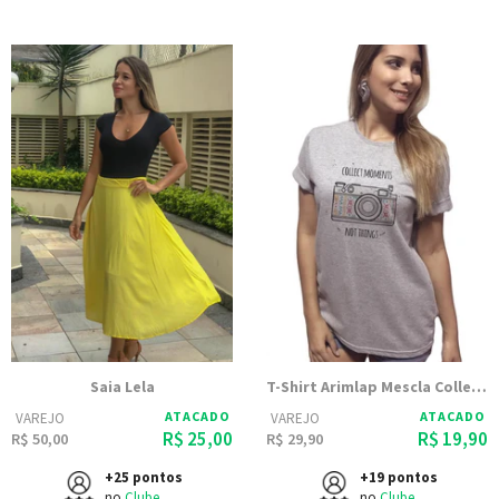
Saia Lela
T-Shirt Arimlap Mescla Collect Moments
ATACADO
ATACADO
VAREJO
VAREJO
R$ 25,00
R$ 19,90
R$ 50,00
R$ 29,90
+25 pontos
+19 pontos
no
Clube
no
Clube