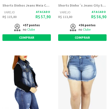
Shorts Dinhos Jeans Meia Coxa City (2479)
Shorts Dinho´s Jeans City Skay (2482)
ATACADO
ATACADO
VAREJO
VAREJO
R$ 57,90
R$ 56,90
R$ 115,80
R$ 113,80
+57 pontos
+56 pontos
no
Clube
no
Clube
COMPRAR
COMPRAR