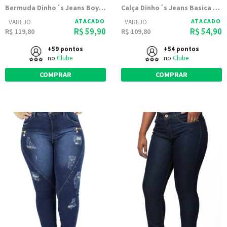
Bermuda Dinho´s Jeans Boy Adele
Calça Dinho´s Jeans Basica Delavê
ATACADO
ATACADO
VAREJO
VAREJO
R$ 59,90
R$ 54,90
R$ 119,80
R$ 109,80
+59 pontos
+54 pontos
no
Clube
no
Clube
COMPRAR
COMPRAR