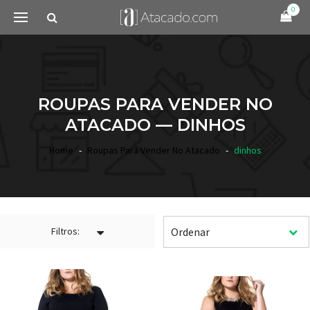
0
ROUPAS PARA VENDER NO
ATACADO — DINHOS
Home
Roupas Para Vender No Atacado
dinhos
Filtros: