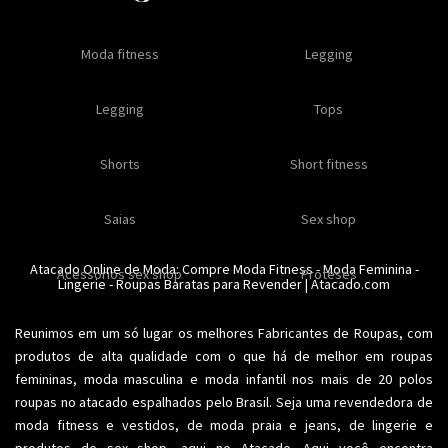
Oleos e cremes
Moda fitness
Masculino
Moda masculino
Comestiveis
Legging
Especial natal
Toda loja
Moda masculina
Legging
Kits
Moda intima masculina
Lançamentos
Tops
Feminino
Moda feminina
Acessórios masculinos
Ofertas
Shorts
Roupas para revender
Short fitness
Moda íntima
Moda feminina
Moda íntima
Calcinhas
Saias
Sex shop
Soutiens
Moda fitness
Moda praia
Atacado Online de Moda: Compre
Moda Fitness
-
Moda Feminina
-
Acessorios sex shop
Conjuntos
Modeladores
Proteses
Lingerie
Plus size
-
Roupas Baratas para Revender
Acessórios femininos
| Atacado.com
Reunimos em um só lugar os melhores
Fabricantes de Roupas
, com
produtos de alta qualidade com o que há de melhor em roupas
femininas,
moda masculina
e moda infantil nos mais de 20 polos
roupas no atacado espalhados pelo Brasil. Seja uma revendedora de
moda fitness
e vestidos, de moda praia e jeans, de lingerie e