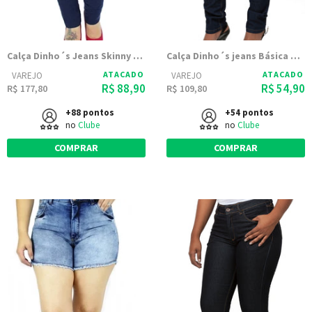
Calça Dinho´s Jeans Skinny Kris (2516)
Calça Dinho´s jeans Básica Stone
ATACADO
ATACADO
VAREJO
VAREJO
R$ 88,90
R$ 54,90
R$ 177,80
R$ 109,80
+88 pontos
+54 pontos
no
Clube
no
Clube
COMPRAR
COMPRAR