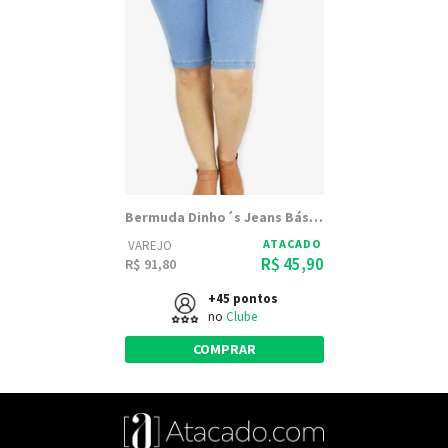
Bermuda Dinho´s Jeans Básica Delavê (1141)
ATACADO
VAREJO
R$ 45,90
R$ 91,80
+45 pontos
no
Clube
COMPRAR