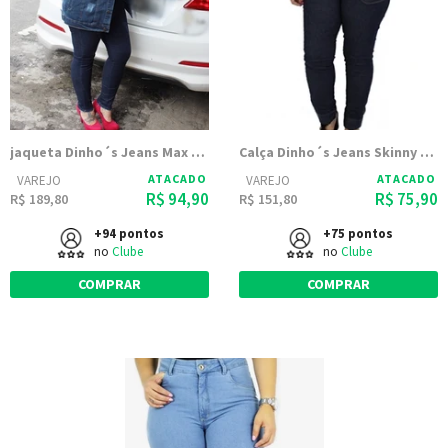
jaqueta Dinho´s Jeans Max Patria
Calça Dinho´s Jeans Skinny Cecília (2501)
ATACADO
ATACADO
VAREJO
VAREJO
R$ 94,90
R$ 75,90
R$ 189,80
R$ 151,80
+94 pontos
+75 pontos
no
Clube
no
Clube
COMPRAR
COMPRAR