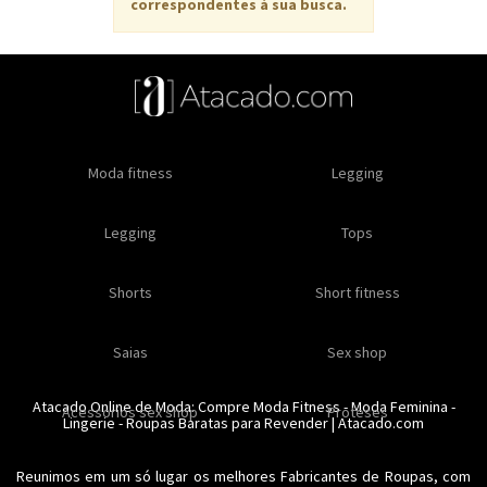
correspondentes à sua busca.
Oleos e cremes
Moda fitness
Masculino
Moda masculino
Comestiveis
Legging
Especial natal
Toda loja
Moda masculina
Legging
Kits
Moda intima masculina
Lançamentos
Tops
Feminino
Moda feminina
Acessórios masculinos
Ofertas
Shorts
Roupas para revender
Short fitness
Moda íntima
Moda feminina
Moda íntima
Calcinhas
Saias
Sex shop
Soutiens
Moda fitness
Moda praia
Atacado Online de Moda: Compre
Moda Fitness
-
Moda Feminina
-
Acessorios sex shop
Conjuntos
Modeladores
Proteses
Lingerie
Plus size
-
Roupas Baratas para Revender
Acessórios femininos
| Atacado.com
Reunimos em um só lugar os melhores
Fabricantes de Roupas
, com