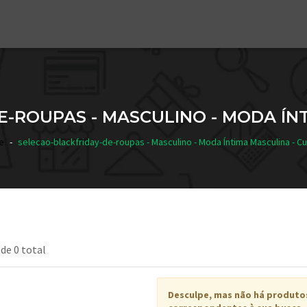
-ROUPAS - MASCULINO - MODA ÍN
e
selecao-blackfriday-de-roupas - Masculino - Moda Íntima Masculina - C
 de 0 total
Desculpe, mas não há produto