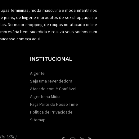
oupas femininas,
moda masculina
e moda infantil nos
e jeans, de lingerie e produtos de sex shop, aqui no
olas. No maior shopping de
roupas no atacado
online
a empresária bem-sucedida e realiza seus sonhos num
e sucesso começa aqui.
INSTITUCIONAL
A gente
Seja uma revendedora
Atacado.com é Confiável
A gente na Mídia
Faça Parte do Nosso Time
Política de Privacidade
Sitemap
fia (SSL)