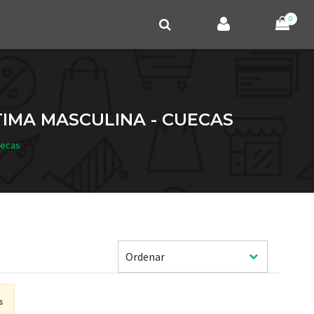
0
TIMA MASCULINA - CUECAS
uecas
s