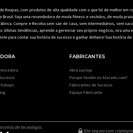
 de Roupas
, com produtos de alta qualidade com o que há de melhor em r
o Brasil. Seja uma revendedora de
moda fitness
e vestidos, de moda praia 
fábrica. Compre e Receba sem sair de casa, sem intermediários, sem sac
as últimas tendências, aprende a gerenciar seu próprio negócio, vira um
ente para contar sua história de sucesso e ganhar dinheiro! Sua história d
EDORA
FABRICANTES
vencedora
Abra sua loja
 Sucesso
Porque Vender no Atacado.com?
rkshops
Fabricantes de Sucesso
log
Espaço Fabricante
rceiros de tecnologia.
Site seguro com criptogra