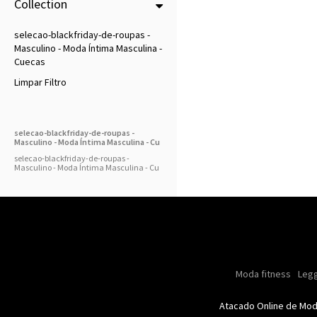
Collection
selecao-blackfriday-de-roupas -
Masculino - Moda Íntima Masculina -
Cuecas
Limpar Filtro
selecao-blackfriday-de-roupas -
Masculino - Moda Íntima Masculina - Cu
selecao-blackfriday-de-roupas -
Masculino - Moda Íntima Masculina - Cu
Masculino
Moda masculino
Moda fitness
Moda masc
Oleo
Legg
Especial natal
Toda loja
Femi
Atacado Online de Mo