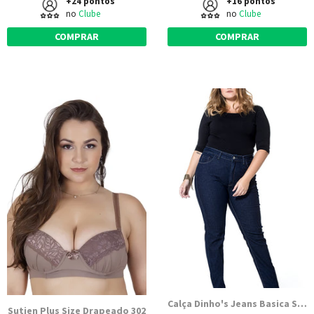
+24 pontos
+16 pontos
no
Clube
no
Clube
COMPRAR
COMPRAR
Calça Dinho's Jeans Basica Stone Bolso Antifurto - Feminina
Sutien Plus Size Drapeado 302