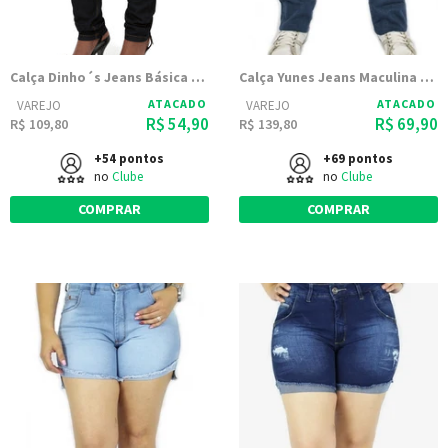
Calça Dinho´s Jeans Básica Amaciada
Calça Yunes Jeans Maculina Reta Galam
ATACADO
ATACADO
VAREJO
VAREJO
R$ 54,90
R$ 69,90
R$ 109,80
R$ 139,80
+54 pontos
+69 pontos
no
Clube
no
Clube
COMPRAR
COMPRAR