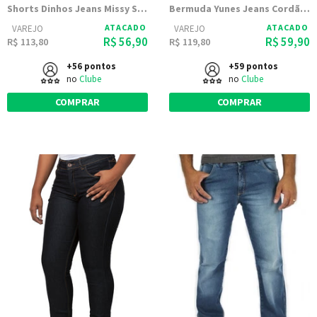
Shorts Dinhos Jeans Missy Skay DElavê (2483)
Bermuda Yunes Jeans Cordão Azul Masculina
ATACADO
ATACADO
VAREJO
VAREJO
R$ 56,90
R$ 59,90
R$ 113,80
R$ 119,80
+56 pontos
+59 pontos
no
Clube
no
Clube
COMPRAR
COMPRAR