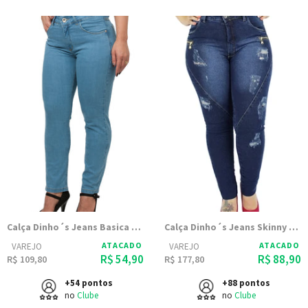
Calça Dinho´s Jeans Basica Delavê
Calça Dinho´s Jeans Skinny Kris (2516)
ATACADO
ATACADO
VAREJO
VAREJO
R$ 54,90
R$ 88,90
R$ 109,80
R$ 177,80
+54 pontos
+88 pontos
no
Clube
no
Clube