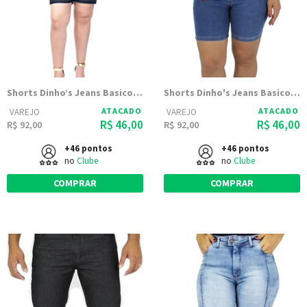
Shorts Dinho’s Jeans Basico Amaciada - Femenino
Shorts Dinho's Jeans Basico Delave
ATACADO
ATACADO
VAREJO
VAREJO
R$ 46,00
R$ 46,00
R$ 92,00
R$ 92,00
+46 pontos
+46 pontos
no
Clube
no
Clube
COMPRAR
COMPRAR