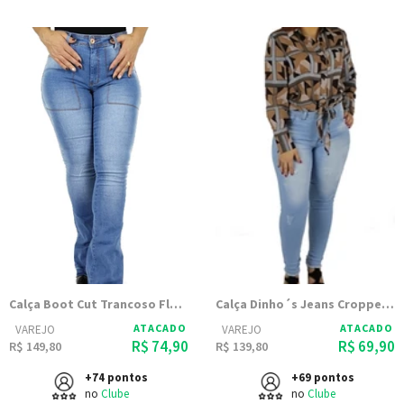
Calça Boot Cut Trancoso Flare(2486)
Calça Dinho´s Jeans Cropped Kris(2496)
ATACADO
ATACADO
VAREJO
VAREJO
R$ 74,90
R$ 69,90
R$ 149,80
R$ 139,80
+74 pontos
+69 pontos
no
Clube
no
Clube