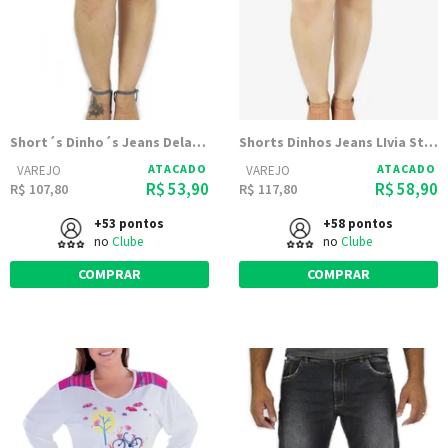
Short´s Dinho´s Jeans Delavê (2478)
Shorts Dinhos Jeans LIvia Stone (2480)
ATACADO
ATACADO
VAREJO
VAREJO
R$ 53,90
R$ 58,90
R$ 107,80
R$ 117,80
+53 pontos
+58 pontos
no
Clube
no
Clube
COMPRAR
COMPRAR