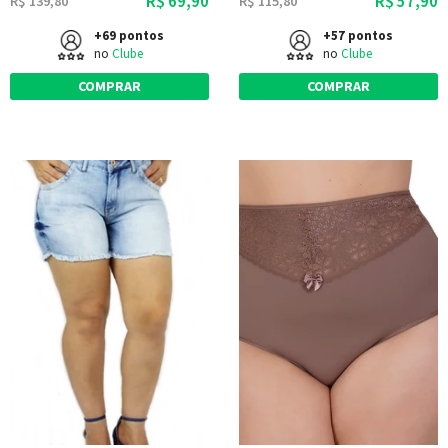
R$ 69,90
R$ 57,90
R$ 139,80
R$ 115,80
+69 pontos
+57 pontos
no
Clube
no
Clube
COMPRAR
COMPRAR