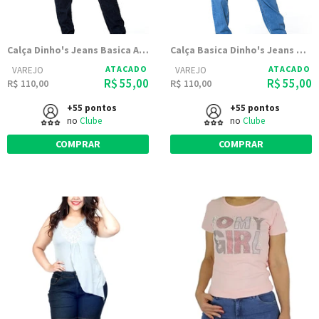
Calça Dinho's Jeans Basica Amaciada Bolso Antifurto - Feminina
Calça Basica Dinho's Jeans Delave Bolso Antifurto - Feminina
ATACADO
ATACADO
VAREJO
VAREJO
R$ 55,00
R$ 55,00
R$ 110,00
R$ 110,00
+55 pontos
+55 pontos
no
Clube
no
Clube
COMPRAR
COMPRAR