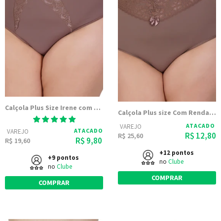
Calçola Plus Size Irene com Renda e Laço de Cetim - Dily Modas
Calçola Plus size Com Renda e Laço de Cetim Leia - Dily Modas
ATACADO
VAREJO
ATACADO
VAREJO
R$ 12,80
R$ 25,60
R$ 9,80
R$ 19,60
+12 pontos
+9 pontos
no
Clube
no
Clube
COMPRAR
COMPRAR