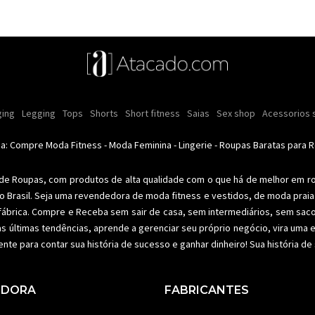
ulina
s e cremes
ing
Legging
Moda intima masculina
Comestiveis
Tops
Shorts
Kits
Short fitness
Acessórios masculinos
Lançamentos
Saias
Ofertas
Sex shop
Moda íntima
Roupas para rev
Acessorios 
Calci
nino
Moda feminina
Moda feminina
Moda íntima
Moda fitness
Moda pr
da: Compre
Moda Fitness
-
Moda Feminina
-
Lingerie
-
Roupas Baratas para 
 de Roupas
, com produtos de alta qualidade com o que há de melhor em r
o Brasil. Seja uma revendedora de
moda fitness
e vestidos, de moda praia 
fábrica. Compre e Receba sem sair de casa, sem intermediários, sem sac
as últimas tendências, aprende a gerenciar seu próprio negócio, vira um
ente para contar sua história de sucesso e ganhar dinheiro! Sua história d
EDORA
FABRICANTES