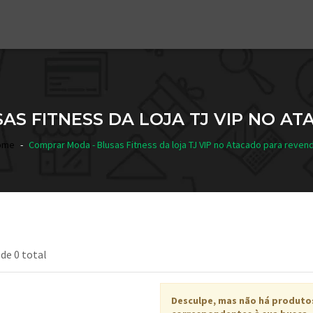
AS FITNESS DA LOJA TJ VIP NO A
ome
Comprar Moda - Blusas Fitness da loja TJ VIP no Atacado para reven
 de 0 total
Desculpe, mas não há produto