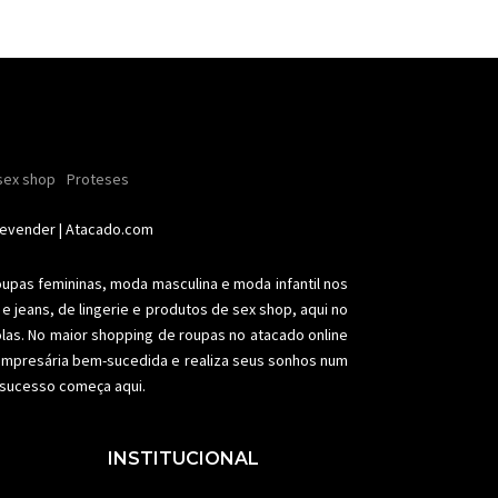
ender
sex shop
nhas
Soutiens
Proteses
Conjuntos
Modeladores
aia
Plus size
Acessórios femininos
Revender
| Atacado.com
oupas femininas,
moda masculina
e moda infantil nos
e jeans, de lingerie e produtos de sex shop, aqui no
olas. No maior shopping de
roupas no atacado
online
a empresária bem-sucedida e realiza seus sonhos num
e sucesso começa aqui.
INSTITUCIONAL