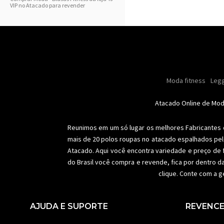
VIP no Atacado para revender
Masculino
Moda masculino
Moda fitness
Moda masc
Oleo
Legg
Especial natal
Toda loja
Femi
Atacado Online de Mo
Reunimos em um só lugar os melhores
Fabricantes
mais de 20 polos roupas no atacado espalhados pel
Atacado. Aqui você encontra variedade e preço de 
do Brasil você compra e revende, fica por dentro d
clique. Conte com a g
AJUDA E SUPORTE
REVENC