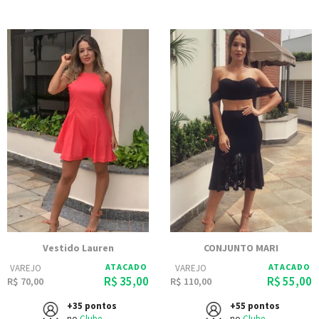
Vestido Lauren
CONJUNTO MARI
ATACADO
ATACADO
VAREJO
VAREJO
R$ 35,00
R$ 55,00
R$ 70,00
R$ 110,00
+35 pontos
+55 pontos
no
Clube
no
Clube