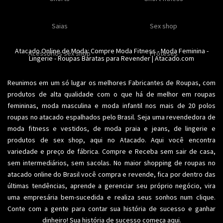
Moda feminina
Moda íntima
Calcinhas
Saias
Sex shop
Soutiens
Moda fitness
Moda praia
Atacado Online de Moda: Compre
Moda Fitness
-
Moda Feminina
-
Acessorios sex shop
Conjuntos
Modeladores
Proteses
Lingerie
Plus size
-
Roupas Baratas para Revender
Acessórios femininos
| Atacado.com
Reunimos em um só lugar os melhores
Fabricantes de Roupas
, com
produtos de alta qualidade com o que há de melhor em roupas
femininas,
moda masculina
e moda infantil nos mais de 20 polos
roupas no atacado espalhados pelo Brasil. Seja uma revendedora de
moda fitness
e vestidos, de moda praia e jeans, de lingerie e
produtos de sex shop, aqui no Atacado. Aqui você encontra
variedade e preço de fábrica. Compre e Receba sem sair de casa,
sem intermediários, sem sacolas. No maior shopping de
roupas no
atacado
online do Brasil você compra e revende, fica por dentro das
últimas tendências, aprende a gerenciar seu próprio negócio, vira
uma empresária bem-sucedida e realiza seus sonhos num clique.
Conte com a gente para contar sua história de sucesso e ganhar
dinheiro! Sua história de sucesso começa aqui.