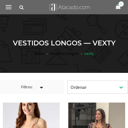
0
VESTIDOS LONGOS — VEXTY
Home
Vestidos Longos
vexty
Filtros: