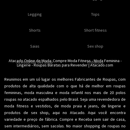
Moda masculina
Legging
Kits
Moda intima masculina
Lançamentos
Tops
Feminino
Moda feminina
Acessórios masculinos
Ofertas
Shorts
Roupas para revender
Short fitness
Moda íntima
Moda feminina
Moda íntima
Calcinhas
Saias
Sex shop
Soutiens
Moda fitness
Moda praia
Atacado Online de Moda: Compre
Moda Fitness
-
Moda Feminina
-
Acessorios sex shop
Conjuntos
Modeladores
Proteses
Lingerie
Plus size
-
Roupas Baratas para Revender
Acessórios femininos
| Atacado.com
Reunimos em um só lugar os melhores
Fabricantes de Roupas
, com
produtos de alta qualidade com o que há de melhor em roupas
femininas,
moda masculina
e moda infantil nos mais de 20 polos
roupas no atacado espalhados pelo Brasil. Seja uma revendedora de
moda fitness
e vestidos, de moda praia e jeans, de lingerie e
produtos de sex shop, aqui no Atacado. Aqui você encontra
variedade e preço de fábrica. Compre e Receba sem sair de casa,
sem intermediários, sem sacolas. No maior shopping de
roupas no