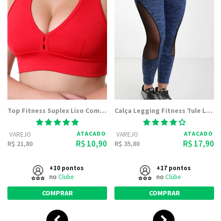
Top Fitness Suplex Liso Com Forro Sem Bojo
Calça Legging Fitness Tule Linda
ATACADO
ATACADO
VAREJO
VAREJO
R$ 10,90
R$ 17,90
R$ 21,80
R$ 35,80
+10 pontos
+17 pontos
no
Clube
no
Clube
COMPRAR
COMPRAR