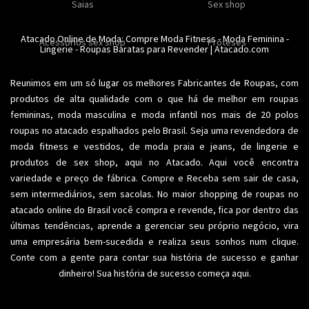
Calcinhas
Saias
Sex shop
Soutiens
Moda fitness
Moda praia
Atacado Online de Moda: Compre
Moda Fitness
-
Moda Feminina
-
Acessorios sex shop
Conjuntos
Modeladores
Proteses
Lingerie
Plus size
-
Roupas Baratas para Revender
Acessórios femininos
| Atacado.com
Reunimos em um só lugar os melhores
Fabricantes de Roupas
, com
produtos de alta qualidade com o que há de melhor em roupas
femininas,
moda masculina
e moda infantil nos mais de 20 polos
roupas no atacado espalhados pelo Brasil. Seja uma revendedora de
moda fitness
e vestidos, de moda praia e jeans, de lingerie e
produtos de sex shop, aqui no Atacado. Aqui você encontra
variedade e preço de fábrica. Compre e Receba sem sair de casa,
sem intermediários, sem sacolas. No maior shopping de
roupas no
atacado
online do Brasil você compra e revende, fica por dentro das
últimas tendências, aprende a gerenciar seu próprio negócio, vira
uma empresária bem-sucedida e realiza seus sonhos num clique.
Conte com a gente para contar sua história de sucesso e ganhar
dinheiro! Sua história de sucesso começa aqui.