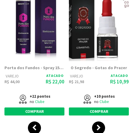
Porta dos Fundos - Spray 15g - Anal
O Segredo - Gotas do Prazer
ATACADO
ATACADO
VAREJO
VAREJO
R$ 22,00
R$ 10,99
R$ 44,00
R$ 21,98
+22 pontos
+10 pontos
no
Clube
no
Clube
COMPRAR
COMPRAR