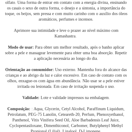
olfato. Uma forma de entrar em contato com a energia divina, ensinando
os casais o sexo de outra forma, o desejo e a sintonia, a importância do
toque, os beijos, sem pressa e com muito carinho com o auxílio dos óleos
aromáticos, perfumes e incensos.
Aprimore sua intimidade e leve o prazer ao nível máximo com
Kamashastra.
Modo de usar:
Para obter um melhor resultado, após o banho aplicar
sobre a pele e massagear levemente para obter uma boa absorção. Repetir
a aplicação necessária ao longo do dia.
Orientação ao consumidor:
Uso externo. Mantenha fora do alcance das
crianças e ao abrigo da luz e calor excessivo. Em caso de contato com os
olhos, enxague-os com água em abundância. Não usar se a pele estiver
irritada ou lesionada. Em caso de irritação suspenda o uso.
Validade:
Lote e validade impressos na embalagem.
Composição:
: Aqua, Glycerin, Cetyl Alcohol, Paraffinum Liquidum,
Petrolatum, PEG-75 Lanolin, Ceteareth-20, Perfum, Phenoxyethanol,
Panthenol, Vitis Vinifera Seed Oil, Aloe Barbadensis Leaf Juice,
Cyclopentasiloxane, Dimenthiconol, Carbomer, Butylphenyl Methyl
Propional (Lilial), Linalool, D-Limonene.