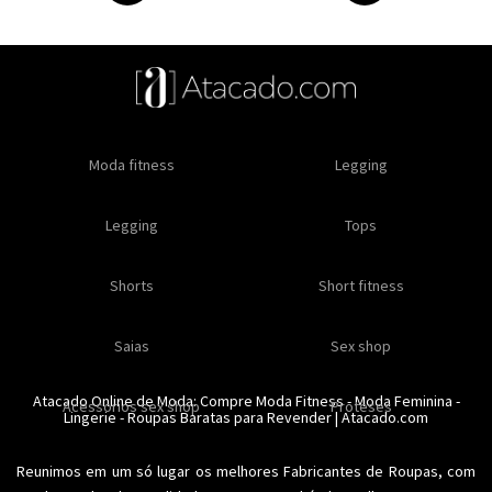
Oleos e cremes
Moda fitness
Masculino
Moda masculino
Comestiveis
Legging
Especial natal
Toda loja
Moda masculina
Legging
Kits
Moda intima masculina
Lançamentos
Tops
Feminino
Moda feminina
Acessórios masculinos
Ofertas
Shorts
Roupas para revender
Short fitness
Moda íntima
Moda feminina
Moda íntima
Calcinhas
Saias
Sex shop
Soutiens
Moda fitness
Moda praia
Atacado Online de Moda: Compre
Moda Fitness
-
Moda Feminina
-
Acessorios sex shop
Conjuntos
Modeladores
Proteses
Lingerie
Plus size
-
Roupas Baratas para Revender
Acessórios femininos
| Atacado.com
Reunimos em um só lugar os melhores
Fabricantes de Roupas
, com