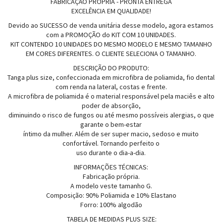
FABRICAÇÃO PRÓPRIA - PRONTA ENTREGA
EXCELÊNCIA EM QUALIDADE!
Devido ao SUCESSO de venda unitária desse modelo, agora estamos
com a PROMOÇÃO do KIT COM 10 UNIDADES.
KIT CONTENDO 10 UNIDADES DO MESMO MODELO E MESMO TAMANHO
EM CORES DIFERENTES. O CLIENTE SELECIONA O TAMANHO.
DESCRIÇÃO DO PRODUTO:
Tanga plus size, confeccionada em microfibra de poliamida, fio dental
com renda na lateral, costas e frente.
A microfibra de poliamida é o material responsável pela maciês e alto
poder de absorção,
diminuindo o risco de fungos ou até mesmo possíveis alergias, o que
garante o bem-estar
íntimo da mulher. Além de ser super macio, sedoso e muito
confortável. Tornando perfeito o
uso durante o dia-a-dia.
INFORMAÇÕES TÉCNICAS:
Fabricação própria.
A modelo veste tamanho G.
Composição: 90% Poliamida e 10% Elastano
Forro: 100% algodão
TABELA DE MEDIDAS PLUS SIZE: