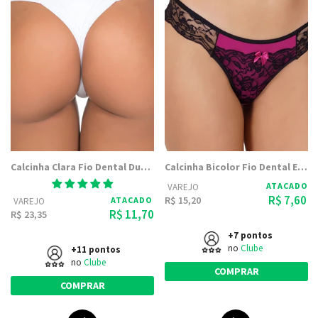
Calcinha Clara Fio Dental Duplo Com Microfibra Embutida - Dily Modas
Calcinha Bicolor Fio Dental Embutido Fabíola 2122 - Dily Modas
ATACADO
VAREJO
R$ 7,60
R$ 15,20
ATACADO
VAREJO
R$ 11,70
R$ 23,35
+7 pontos
no
Clube
+11 pontos
no
Clube
COMPRAR
COMPRAR