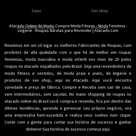
Calcinhas
Saias
Sex shop
Soutiens
Moda fitness
Moda praia
Atacado Online de Moda: Compre
Moda Fitness
-
Moda Feminina
-
Acessorios sex shop
Conjuntos
Modeladores
Proteses
Lingerie
Plus size
-
Roupas Baratas para Revender
Acessórios femininos
| Atacado.com
Reunimos em um só lugar os melhores
Fabricantes de Roupas
, com
produtos de alta qualidade com o que há de melhor em roupas
femininas,
moda masculina
e moda infantil nos mais de 20 polos
roupas no atacado espalhados pelo Brasil. Seja uma revendedora de
moda fitness
e vestidos, de moda praia e jeans, de lingerie e
produtos de sex shop, aqui no Atacado. Aqui você encontra
variedade e preço de fábrica. Compre e Receba sem sair de casa,
sem intermediários, sem sacolas. No maior shopping de
roupas no
atacado
online do Brasil você compra e revende, fica por dentro das
últimas tendências, aprende a gerenciar seu próprio negócio, vira
uma empresária bem-sucedida e realiza seus sonhos num clique.
Conte com a gente para contar sua história de sucesso e ganhar
dinheiro! Sua história de sucesso começa aqui.