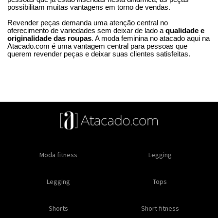
possibilitam muitas vantagens em torno de vendas.
Revender peças demanda uma atenção central no
oferecimento de variedades sem deixar de lado a
qualidade e
originalidade das roupas
. A moda feminina no atacado aqui na
Atacado.com é uma vantagem central para pessoas que
querem revender peças e deixar suas clientes satisfeitas.
Oleos e cremes
Moda fitness
Masculino
Moda masculino
Comestiveis
Legging
Especial natal
Toda loja
Moda masculina
Legging
Kits
Moda intima masculina
Lançamentos
Tops
Feminino
Moda feminina
Acessórios masculinos
Ofertas
Shorts
Roupas para revender
Short fitness
Moda íntima
Moda feminina
Moda íntima