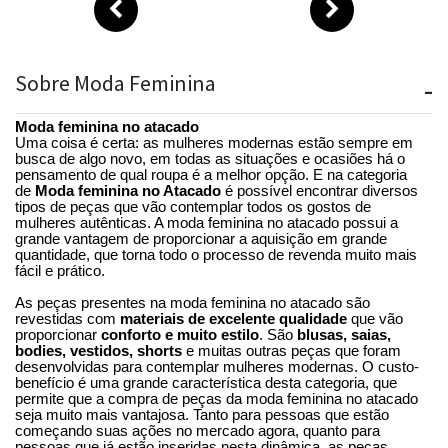
Sobre Moda Feminina
-
Moda feminina
no atacado
Uma coisa é certa: as mulheres modernas estão sempre em
busca de algo novo, em todas as situações e ocasiões há o
pensamento de qual roupa é a melhor opção. E na categoria
de
Moda feminina no Atacado
é possível encontrar diversos
tipos de peças que vão contemplar todos os gostos de
mulheres autênticas. A moda feminina no atacado possui a
grande vantagem de proporcionar a aquisição em grande
quantidade, que torna todo o processo de revenda muito mais
fácil e prático.
As peças presentes na moda feminina no atacado são
revestidas com
materiais de excelente qualidade
que vão
proporcionar
conforto e muito estilo
. São
blusas, saias,
bodies, vestidos, shorts
e muitas outras peças que foram
desenvolvidas para contemplar mulheres modernas. O custo-
benefício é uma grande característica desta categoria, que
permite que a compra de peças da moda feminina no atacado
seja muito mais vantajosa. Tanto para pessoas que estão
começando suas ações no mercado agora, quanto para
pessoas que já estão inseridas nesta dinâmica, as peças