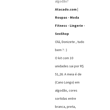
algodão?
Olá, Donizete , tudo
bem ? : )
O kit com 10
unidades sai por R$
51,26. A meia é de
(Cano Longo) em
algodão, cores
sortidas entre
branca, preta,