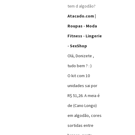
tem d algodão?
Olá, Donizete ,
tudo bem ? : )
O kit com 10
unidades sai por
R$ 51,26. A meia é
de (Cano Longo)
em algodão, cores
sortidas entre