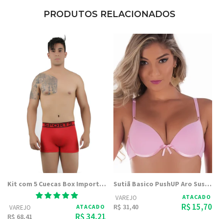
PRODUTOS RELACIONADOS
Kit com 5 Cuecas Box Importadas SPORTS | Boxer Confortavel
Sutiã Basico PushUP Aro Sustentação e Meia Taça | s1005
ATACADO
VAREJO
R$ 15,70
R$ 31,40
ATACADO
VAREJO
R$ 34,21
R$ 68,41