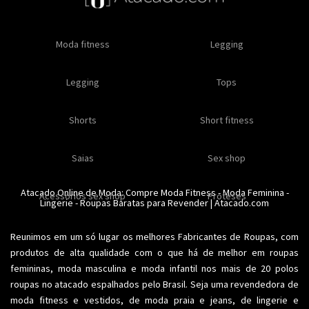
Oleos e cremes
Moda fitness
Masculino
Moda masculino
Comestiveis
Legging
Especial natal
Toda loja
Moda masculina
Legging
Kits
Moda intima masculina
Lançamentos
Tops
Feminino
Moda feminina
Acessórios masculinos
Ofertas
Shorts
Roupas para revender
Short fitness
Moda íntima
Moda feminina
Moda íntima
Calcinhas
Saias
Sex shop
Soutiens
Moda fitness
Moda praia
Atacado Online de Moda: Compre
Moda Fitness
-
Moda Feminina
-
Acessorios sex shop
Conjuntos
Modeladores
Proteses
Lingerie
Plus size
-
Roupas Baratas para Revender
Acessórios femininos
| Atacado.com
Reunimos em um só lugar os melhores
Fabricantes de Roupas
, com
produtos de alta qualidade com o que há de melhor em roupas
femininas,
moda masculina
e moda infantil nos mais de 20 polos
roupas no atacado espalhados pelo Brasil. Seja uma revendedora de
moda fitness
e vestidos, de moda praia e jeans, de lingerie e