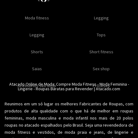
Oleos e cremes
Moda fitness
Masculino
Moda masculino
Comestiveis
Legging
Especial natal
Toda loja
Moda masculina
Legging
Kits
Moda intima masculina
Lançamentos
Tops
Feminino
Moda feminina
Acessórios masculinos
Ofertas
Shorts
Roupas para revender
Short fitness
Moda íntima
Moda feminina
Moda íntima
Calcinhas
Saias
Sex shop
Soutiens
Moda fitness
Moda praia
Atacado Online de Moda: Compre
Moda Fitness
-
Moda Feminina
-
Acessorios sex shop
Conjuntos
Modeladores
Proteses
Lingerie
Plus size
-
Roupas Baratas para Revender
Acessórios femininos
| Atacado.com
Reunimos em um só lugar os melhores
Fabricantes de Roupas
, com
produtos de alta qualidade com o que há de melhor em roupas
femininas,
moda masculina
e moda infantil nos mais de 20 polos
roupas no atacado espalhados pelo Brasil. Seja uma revendedora de
moda fitness
e vestidos, de moda praia e jeans, de lingerie e