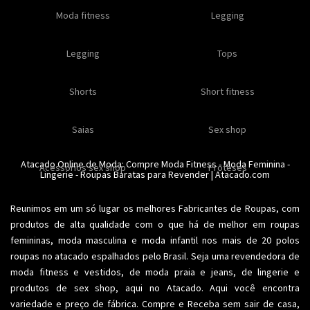
Oleos e cremes
Moda fitness
Masculino
Moda masculino
Comestiveis
Legging
Especial natal
Toda loja
Moda masculina
Legging
Kits
Moda intima masculina
Lançamentos
Tops
Feminino
Moda feminina
Acessórios masculinos
Ofertas
Shorts
Roupas para revender
Short fitness
Moda íntima
Moda feminina
Moda íntima
Calcinhas
Saias
Sex shop
Soutiens
Moda fitness
Moda praia
Atacado Online de Moda: Compre
Moda Fitness
-
Moda Feminina
-
Acessorios sex shop
Conjuntos
Modeladores
Proteses
Lingerie
Plus size
-
Roupas Baratas para Revender
Acessórios femininos
| Atacado.com
Reunimos em um só lugar os melhores
Fabricantes de Roupas
, com
produtos de alta qualidade com o que há de melhor em roupas
femininas,
moda masculina
e moda infantil nos mais de 20 polos
roupas no atacado espalhados pelo Brasil. Seja uma revendedora de
moda fitness
e vestidos, de moda praia e jeans, de lingerie e
produtos de sex shop, aqui no Atacado. Aqui você encontra
variedade e preço de fábrica. Compre e Receba sem sair de casa,