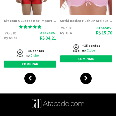
Kit com 5 Cuecas Box Importadas SPORTS | Boxer Confortavel
Sutiã Basico PushUP Aro Sustentação e Meia Taça | s1005
ATACADO
VAREJO
R$ 15,70
R$ 31,40
ATACADO
VAREJO
R$ 34,21
R$ 68,41
+15 pontos
no
Clube
+34 pontos
no
Clube
COMPRAR
COMPRAR