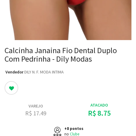
Calcinha Janaina Fio Dental Duplo
Com Pedrinha - Dily Modas
Vendedor
: DILY N. F. MODA INTIMA
ATACADO
VAREJO
R$ 8.75
R$ 17.49
+8 pontos
no
Clube