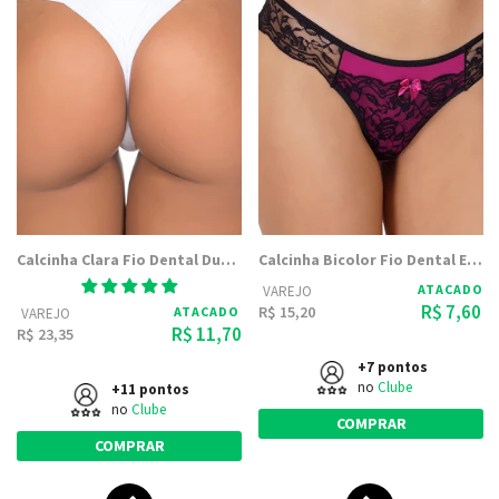
Calcinha Clara Fio Dental Duplo Com Microfibra Embutida - Dily Modas
Calcinha Bicolor Fio Dental Embutido Fabíola 2122 - Dily Modas
ATACADO
VAREJO
R$ 7,60
R$ 15,20
ATACADO
VAREJO
R$ 11,70
R$ 23,35
+7 pontos
no
Clube
+11 pontos
no
Clube
COMPRAR
COMPRAR