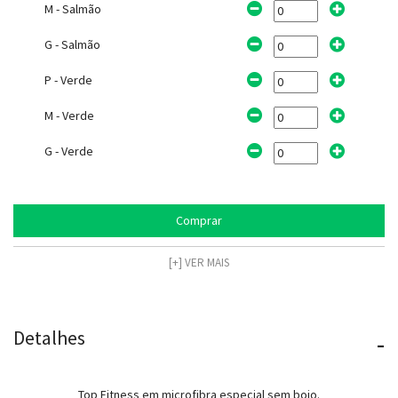
M - Salmão
G - Salmão
P - Verde
M - Verde
G - Verde
Comprar
[+] VER MAIS
Detalhes
-
Top Fitness em microfibra especial sem bojo.