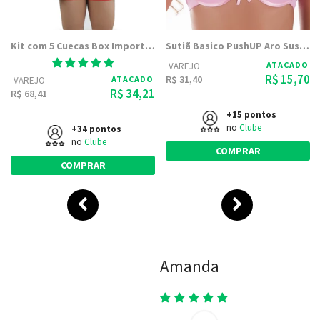
Kit com 5 Cuecas Box Importadas SPORTS | Boxer Confortavel
Sutiã Basico PushUP Aro Sustentação e Meia Taça | s1005
ATACADO
VAREJO
R$ 15,70
R$ 31,40
ATACADO
VAREJO
R$ 34,21
R$ 68,41
+15 pontos
no
Clube
+34 pontos
no
Clube
COMPRAR
COMPRAR
Amanda