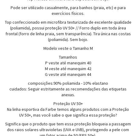
Pode ser utilizado casualmente, para banhos (praia, etc) e para
exercícios físicos.
Top confeccionado em microfibra texturizada de excelente qualidade
(poliamida), possui proteção UV 50+ // Forro duplo em toda área
frontal (forro de linha praia, sem transparência). Tira única nas costas
(poliamida). Sem bojo.
Modelo veste o Tamanho M
Tamanhos
P veste até manequim 40
M veste até manequim 42
G veste até manequim 44
composições:90% poliamida - 10% elastano
cuidados: Seguir estritamente as recomendações das etiquetas
anexas.
Proteção UV 50+
Na linha esportiva da Farbe temos alguns produtos com a Proteção
UV 50+, mas você sabe o que significa essa proteção?
Significa que o produto que tem essa proteção bloqueia a passagem
dos raios solares ultravioletas (UVA e UVB), protegendo a pele com
um fator acima de 50 (FPS 50+).