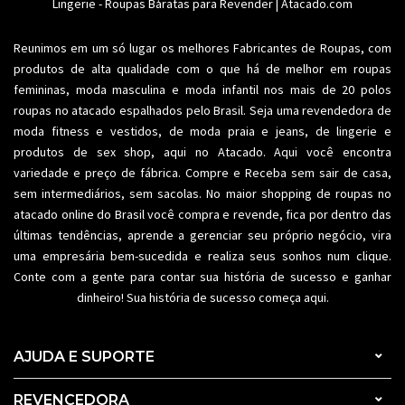
Lingerie
Plus size
-
Roupas Baratas para Revender
Acessórios femininos
| Atacado.com
Reunimos em um só lugar os melhores
Fabricantes de Roupas
, com
produtos de alta qualidade com o que há de melhor em roupas
femininas,
moda masculina
e moda infantil nos mais de 20 polos
roupas no atacado espalhados pelo Brasil. Seja uma revendedora de
moda fitness
e vestidos, de moda praia e jeans, de lingerie e
produtos de sex shop, aqui no Atacado. Aqui você encontra
variedade e preço de fábrica. Compre e Receba sem sair de casa,
sem intermediários, sem sacolas. No maior shopping de
roupas no
atacado
online do Brasil você compra e revende, fica por dentro das
últimas tendências, aprende a gerenciar seu próprio negócio, vira
uma empresária bem-sucedida e realiza seus sonhos num clique.
Conte com a gente para contar sua história de sucesso e ganhar
dinheiro! Sua história de sucesso começa aqui.
AJUDA E SUPORTE
REVENCEDORA