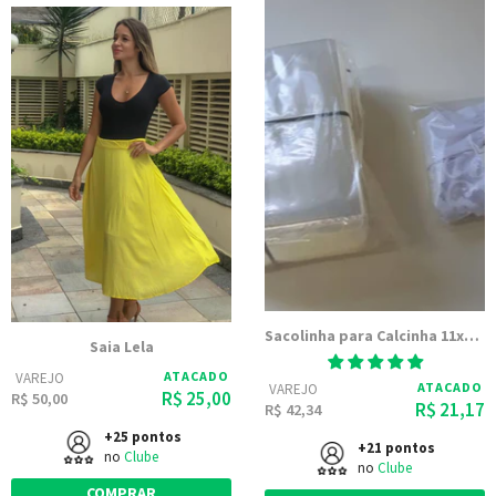
Sacolinha para Calcinha 11x15 - Embalagem Transparente PP Polipropileno
Saia Lela
ATACADO
VAREJO
ATACADO
VAREJO
R$ 25,00
R$ 50,00
R$ 21,17
R$ 42,34
+25 pontos
+21 pontos
no
Clube
no
Clube
COMPRAR