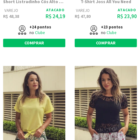
Short Listradinho Cós Alto e Botões | 1774
T-Shirt Joss All You Need
ATACADO
ATACADO
VAREJO
VAREJO
R$ 24,19
R$ 23,90
R$ 48,38
R$ 47,80
+24 pontos
+23 pontos
no
Clube
no
Clube
COMPRAR
COMPRAR