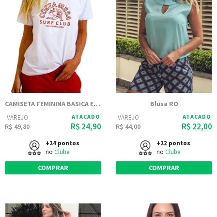
CAMISETA FEMININA BASICA ESTAMPADA JOSS - COSTAMESA
Blusa RO
ATACADO
ATACADO
VAREJO
VAREJO
R$ 24,90
R$ 22,00
R$ 49,80
R$ 44,00
+24 pontos
+22 pontos
no
Clube
no
Clube
COMPRAR
COMPRAR