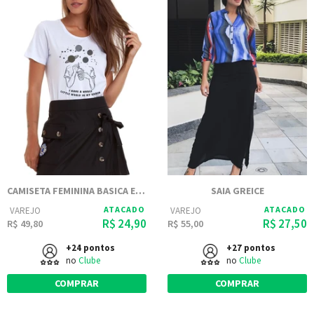
CAMISETA FEMININA BASICA ESTAMPADA JOSS - GIRL WORLD
SAIA GREICE
ATACADO
ATACADO
VAREJO
VAREJO
R$ 24,90
R$ 27,50
R$ 49,80
R$ 55,00
+24 pontos
+27 pontos
no
Clube
no
Clube
COMPRAR
COMPRAR