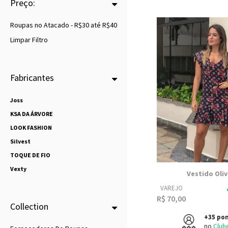
Preço:
Roupas no Atacado - R$30 até R$40
Limpar Filtro
Fabricantes
Joss
KSA DA ÁRVORE
LOOK FASHION
Silvest
TOQUE DE FIO
Vexty
Vestido Oliv
VAREJO
R$ 70,00
Collection
+35 po
no
Club