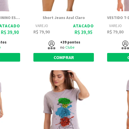
VESTIDO T-DRESS FEMININO ESTAMPADO JOSS - LEAVE MY TITS ALONE
Short Jeans Azul Claro
ATACADO
ATACADO
VAREJO
VAREJO
R$ 79,90
R$ 79,80
R$ 39,90
R$ 39,95
ntos
+39 pontos
e
no
Clube
R
COMPRAR