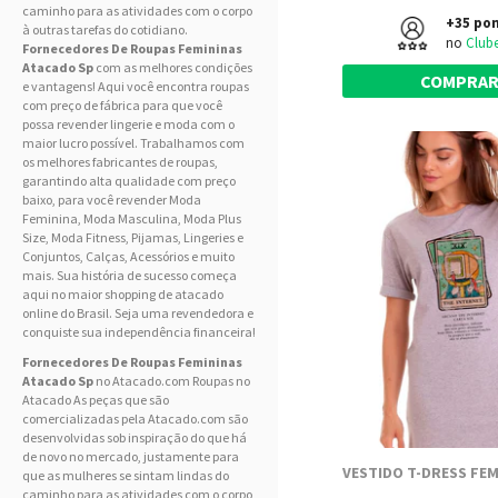
caminho para as atividades com o corpo
+35 po
à outras tarefas do cotidiano.
no
Club
Fornecedores De Roupas Femininas
Atacado Sp
com as melhores condições
COMPRA
e vantagens! Aqui você encontra roupas
com preço de fábrica para que você
possa revender lingerie e moda com o
maior lucro possível. Trabalhamos com
os melhores fabricantes de roupas,
garantindo alta qualidade com preço
baixo, para você revender
Moda
Feminina
, Moda
Masculina
, Moda Plus
Size,
Moda Fitness
, Pijamas,
Lingeries
e
Conjuntos, Calças, Acessórios e muito
mais. Sua história de sucesso começa
aqui no maior shopping de atacado
online do Brasil. Seja uma revendedora e
conquiste sua independência financeira!
Fornecedores De Roupas Femininas
Atacado Sp
no Atacado.com Roupas no
Atacado As peças que são
comercializadas pela Atacado.com são
desenvolvidas sob inspiração do que há
de novo no mercado, justamente para
que as mulheres se sintam lindas do
caminho para as atividades com o corpo