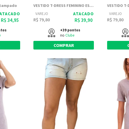
stampado
VESTIDO T-DRESS FEMININO ESTAMPADO JOSS - SHE-RA
ATACADO
ATACADO
VAREJO
VAREJO
R$ 79,80
R$ 79,80
R$ 34,95
R$ 39,90
ntos
+39 pontos
e
no
Clube
R
COMPRAR