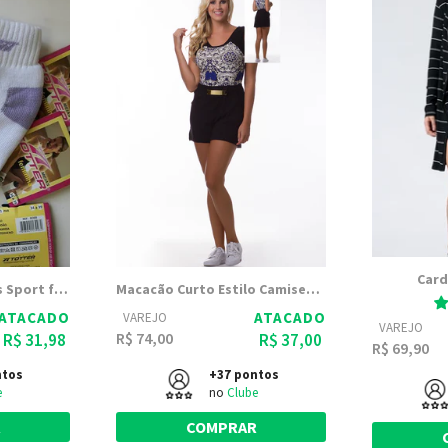
Card
Kit Lote com 10 Meias Sport fem. de Cano curto (Meias Totter)
Macacão Curto Estilo Camiseta com Bolsos | Luana 1295
ATACADO
ATACADO
VAREJO
VAREJO
R$ 74,00
R$ 31,98
R$ 37,00
R$ 69,90
ntos
+37 pontos
e
no
Clube
R
COMPRAR