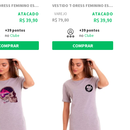
VESTIDO T-DRESS FEMININO ESTAMPADO JOSS - NASCIMENTO DE PUG
VESTIDO T-DRESS FEMININO ESTAMPADO JOSS - FLOWERS INSIDE MY HEART
ATACADO
ATACADO
VAREJO
R$ 79,80
R$ 39,90
R$ 39,90
+39 pontos
+39 pontos
no
Clube
no
Clube
COMPRAR
COMPRAR