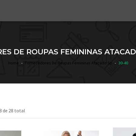
ES DE ROUPAS FEMININAS ATACADO
Home
Fornecedores De Roupas Femininas Atacado Sp
30-40
8 de 28 total