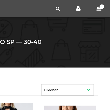
0
 SP — 30-40