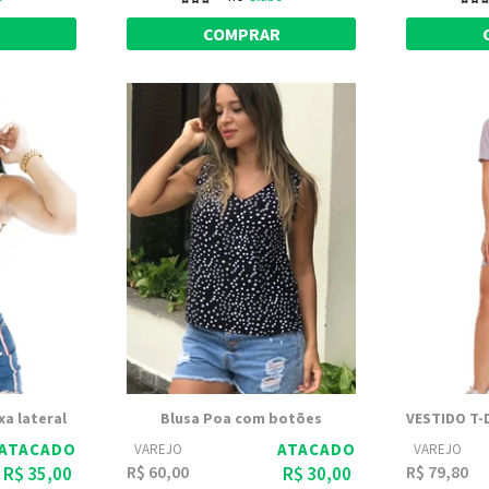
R
COMPRAR
xa lateral
Blusa Poa com botões
ATACADO
ATACADO
VAREJO
VAREJO
R$ 60,00
R$ 79,80
R$ 35,00
R$ 30,00