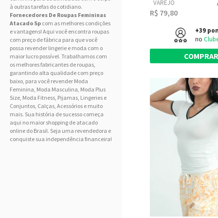
VAREJO
à outras tarefas do cotidiano.
R$ 79,80
Fornecedores De Roupas Femininas
Atacado Sp
com as melhores condições
+39 po
e vantagens! Aqui você encontra roupas
no
Club
com preço de fábrica para que você
possa revender lingerie e moda com o
COMPRA
maior lucro possível. Trabalhamos com
os melhores fabricantes de roupas,
garantindo alta qualidade com preço
baixo, para você revender
Moda
Feminina
, Moda
Masculina
, Moda Plus
Size,
Moda Fitness
, Pijamas,
Lingeries
e
Conjuntos, Calças, Acessórios e muito
mais. Sua história de sucesso começa
aqui no maior shopping de atacado
online do Brasil. Seja uma revendedora e
conquiste sua independência financeira!