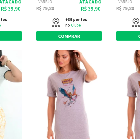
ATACADO
ATACADO
VAREJO
VAREJO
R$ 79,80
R$ 79,80
R$ 39,90
R$ 39,90
ntos
+39 pontos
e
no
Clube
R
COMPRAR