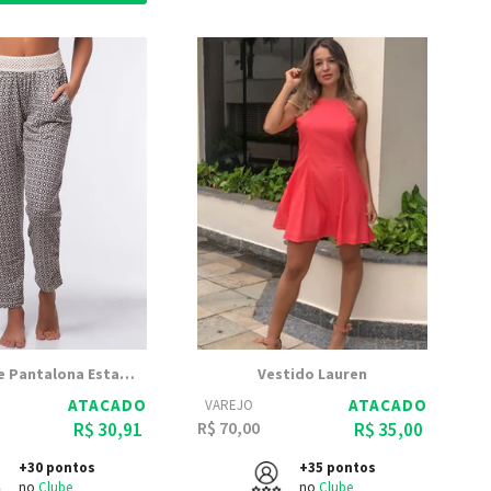
Calça Hippie Pantalona Estampada | 2305
Vestido Lauren
ATACADO
ATACADO
VAREJO
R$ 70,00
R$ 30,91
R$ 35,00
+30 pontos
+35 pontos
no
Clube
no
Clube