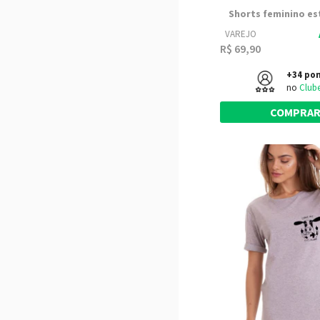
Shorts feminino e
VAREJO
R$ 69,90
+34 po
no
Club
COMPRA