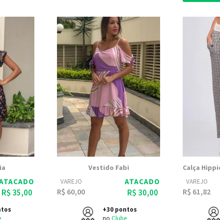
ia
Vestido Fabi
ATACADO
ATACADO
VAREJO
VAREJO
R$ 60,00
R$ 61,82
R$ 35,00
R$ 30,00
ntos
+30 pontos
e
no
Clube