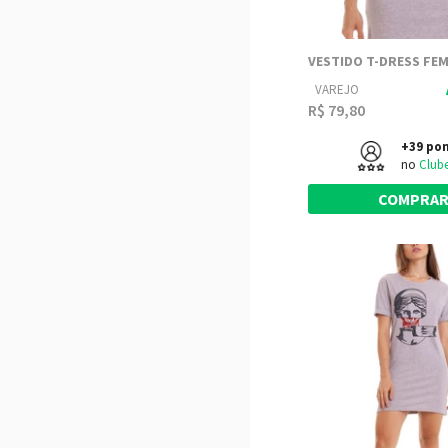
VAREJO
R$ 79,80
+39 po
no
Club
COMPRA