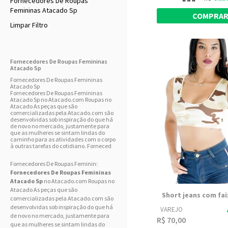
Fornecedores De Roupas
Femininas Atacado Sp
COMPRA
Limpar Filtro
Fornecedores De Roupas Femininas
Atacado Sp
Fornecedores De Roupas Femininas
Atacado Sp
Fornecedores De Roupas Femininas
Atacado Sp no Atacado.com Roupas no
Atacado As peças que são
comercializadas pela Atacado.com são
desenvolvidas sob inspiração do que há
de novo no mercado, justamente para
que as mulheres se sintam lindas do
caminho para as atividades com o corpo
à outras tarefas do cotidiano. Forneced
Fornecedores De Roupas Feminin:
Fornecedores De Roupas Femininas
Atacado Sp
no Atacado.com Roupas no
Atacado As peças que são
Short jeans com fai
comercializadas pela Atacado.com são
desenvolvidas sob inspiração do que há
VAREJO
de novo no mercado, justamente para
R$ 70,00
que as mulheres se sintam lindas do