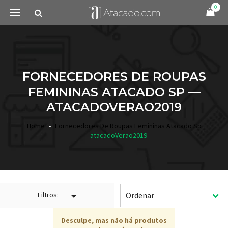
0
FORNECEDORES DE ROUPAS
FEMININAS ATACADO SP —
ATACADOVERAO2019
Home
Fornecedores De Roupas Femininas Atacado Sp
atacadoVerao2019
Filtros:
Desculpe, mas não há produtos