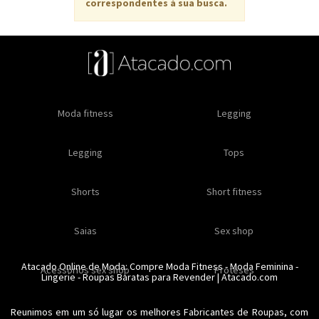
correspondentes à sua busca.
Oleos e cremes
Moda fitness
Masculino
Moda masculino
Comestiveis
Legging
Especial natal
Toda loja
Moda masculina
Legging
Kits
Moda intima masculina
Lançamentos
Tops
Feminino
Moda feminina
Acessórios masculinos
Ofertas
Shorts
Roupas para revender
Short fitness
Moda íntima
Moda feminina
Moda íntima
Calcinhas
Saias
Sex shop
Soutiens
Moda fitness
Moda praia
Atacado Online de Moda: Compre
Moda Fitness
-
Moda Feminina
-
Acessorios sex shop
Conjuntos
Modeladores
Proteses
Lingerie
Plus size
-
Roupas Baratas para Revender
Acessórios femininos
| Atacado.com
Reunimos em um só lugar os melhores
Fabricantes de Roupas
, com