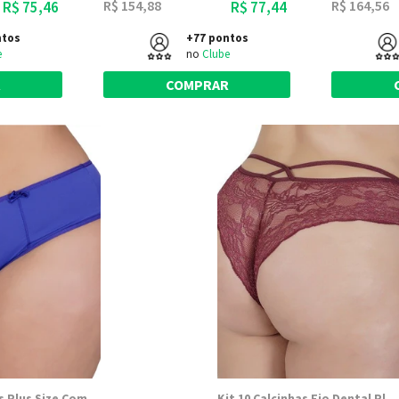
R$ 154,88
R$ 164,56
R$ 75,46
R$ 77,44
ntos
+77 pontos
e
no
Clube
R
COMPRAR
Kit 10 Calcinhas Plus Size Com Renda Drapeada - Dily Modas
Kit 10 Calcinhas Fio Dental Plus Size Strappy - Dily Modas