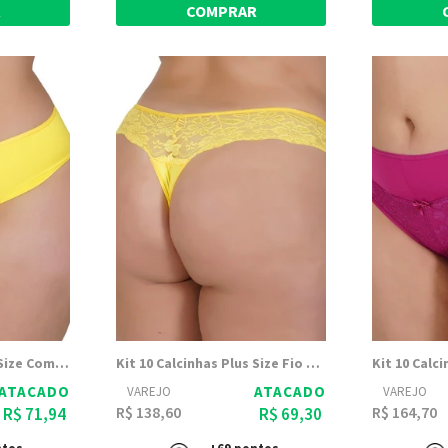
R
COMPRAR
Kit 10 Calcinhas Plus Size Com Lateral Dupla Helena - Dily Modas
Kit 10 Calcinhas Plus Size Fio Dental Com Renda Luanda - Dily Modas
ATACADO
ATACADO
VAREJO
VAREJO
R$ 138,60
R$ 164,70
R$ 71,94
R$ 69,30