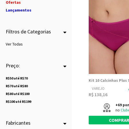
Ofertas
Lançamentos
Filtros de Categorias
Ver Todas
Preço:
R$50 até R$70
R$70 até R$80
VAREJO
R$80 até R$100
R$ 138,16
R$100 até R$199
+69 po
no
Club
COMPRA
Fabricantes