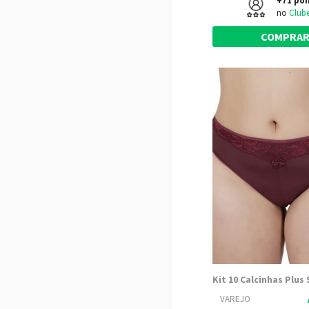
+71 po
no
Club
COMPRA
VAREJO