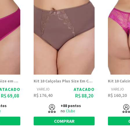
Kit 10 Calcinhas Plus Size em Microfibra Dora - Dily Modas
Kit 10 Calçolas Plus Size Em Cós Alto Irene - Dily Modas
ATACADO
ATACADO
VAREJO
VAREJO
R$ 176,40
R$ 160,20
R$ 69,08
R$ 88,20
ntos
+88 pontos
e
no
Clube
R
COMPRAR