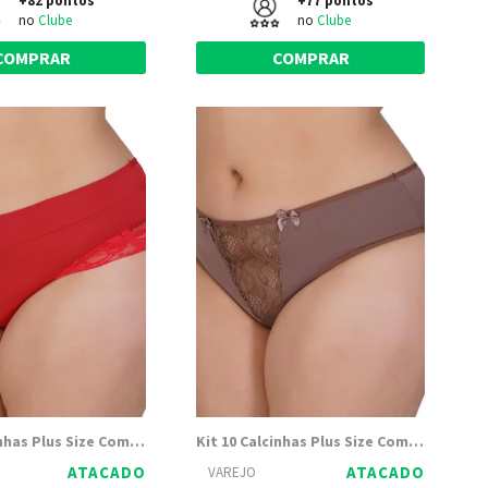
+82 pontos
+77 pontos
no
Clube
no
Clube
COMPRAR
COMPRAR
Kit 10 Calcinhas Plus Size Com Renda Na Latera Sheila - Dily Modas
Kit 10 Calcinhas Plus Size Com Renda Na Frente Marcia - Dily Modas
ATACADO
ATACADO
VAREJO