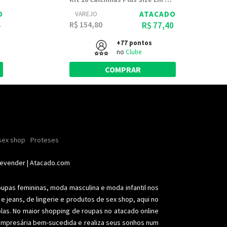
O
ATACADO
VAREJO
R$ 154,80
4
R$ 77,40
+77 pontos
no
Clube
COMPRAR
ender
sex shop
nhas
Soutiens
Proteses
Conjuntos
Modeladores
aia
Plus size
Acessórios femininos
Revender
| Atacado.com
oupas femininas,
moda masculina
e moda infantil nos
e jeans, de lingerie e produtos de sex shop, aqui no
olas. No maior shopping de
roupas no atacado
online
a empresária bem-sucedida e realiza seus sonhos num