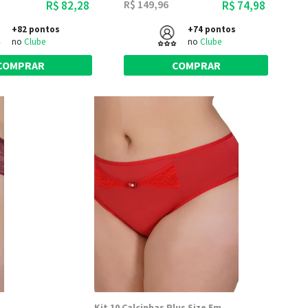
R$ 149,96
R$ 82,28
R$ 74,98
+82 pontos
+74 pontos
no
Clube
no
Clube
COMPRAR
COMPRAR
Kit 10 Calcinhas Plus Size Em Microfibra Com Renda Laura - Dily Modas