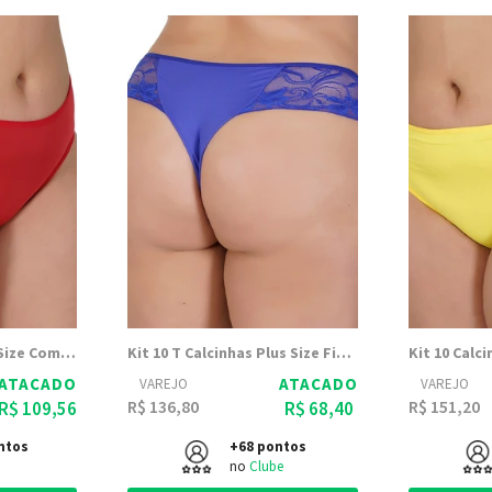
Kit 10 Calcinhas Plus Size Com Chaton Leila - Dily Modas
Kit 10 T Calcinhas Plus Size Fio Dental Duplo Natália - Dily Modas
ATACADO
ATACADO
VAREJO
VAREJO
R$ 136,80
R$ 151,20
R$ 109,56
R$ 68,40
ntos
+68 pontos
no
Clube