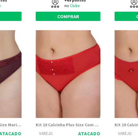
ntos
+69 pontos
e
no
Clube
R
COMPRAR
Kit 10 Calcinhas Plus Size Maria - Dily Modas
Kit 10 Calcinha Plus Size Com Renda Jane - Dily Modas
ATACADO
ATACADO
VAREJO
VAREJO