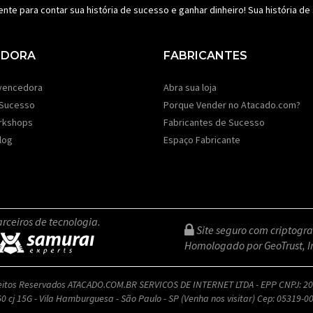
ente para contar sua história de sucesso e ganhar dinheiro! Sua história d
EDORA
FABRICANTES
vencedora
Abra sua loja
 Sucesso
Porque Vender no Atacado.com?
rkshops
Fabricantes de Sucesso
log
Espaço Fabricante
rceiros de tecnologia.
Site seguro com criptogra
Homologado por GeoTrust, I
reitos Reservados ATACADO.COM.BR SERVICOS DE INTERNET LTDA - EPP CNPJ: 20
560 cj 15G - Vila Hamburguesa - São Paulo - SP (Venha nos visitar) Cep: 05319-00