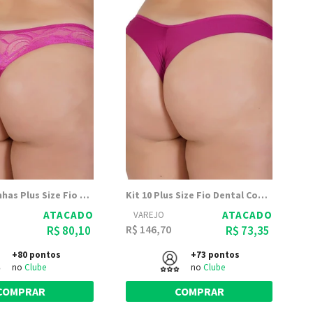
Kit 10 Calcinhas Plus Size Fio Dental Luciana - Dily Modas
Kit 10 Plus Size Fio Dental Com Renda Gabriele - Dily Modas
ATACADO
ATACADO
VAREJO
R$ 146,70
R$ 80,10
R$ 73,35
+80 pontos
+73 pontos
no
Clube
no
Clube
COMPRAR
COMPRAR