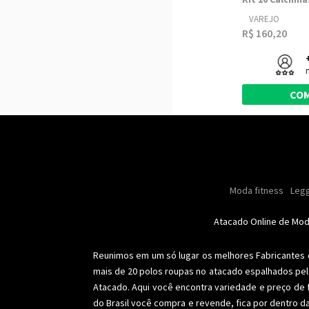
VAREJO
R$ 160,20
CO
Masculino
Moda masculino
Moda fitness
Moda masc
Oleo
Legg
Especial natal
Toda loja
Femi
Atacado Online de Mo
Reunimos em um só lugar os melhores
Fabricantes
mais de 20 polos roupas no atacado espalhados pel
Atacado. Aqui você encontra variedade e preço de 
do Brasil você compra e revende, fica por dentro d