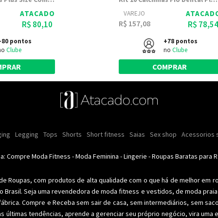
ATACADO
ATACAD
VAREJO
R$ 157,08
R$ 80,10
R$ 78,5
+80 pontos
+78 pontos
no
Clube
no
Clube
MPRAR
COMPRAR
ulina
s e cremes
ing
Legging
Moda intima masculina
Comestiveis
Tops
Shorts
Kits
Short fitness
Acessórios masculinos
Lançamentos
Saias
Ofertas
Sex shop
Moda íntima
Roupas para rev
Acessorios 
Calci
nino
Moda feminina
Moda feminina
Moda íntima
Moda fitness
Moda pr
da: Compre
Moda Fitness
-
Moda Feminina
-
Lingerie
-
Roupas Baratas para 
 de Roupas
, com produtos de alta qualidade com o que há de melhor em r
o Brasil. Seja uma revendedora de
moda fitness
e vestidos, de moda praia 
fábrica. Compre e Receba sem sair de casa, sem intermediários, sem sac
as últimas tendências, aprende a gerenciar seu próprio negócio, vira um