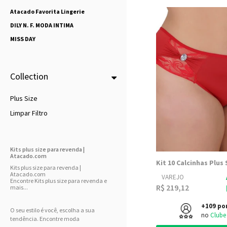
Atacado Favorita Lingerie
DILY N. F. MODA INTIMA
MISS DAY
Collection
Plus Size
Limpar Filtro
Kits plus size para revenda |
Atacado.com
Kits plus size para revenda |
Atacado.com
VAREJO
Encontre Kits plus size para revenda e
R$ 219,12
mais...
+109 po
O seu estilo é você, escolha a sua
no
Clube
tendência. Encontre moda