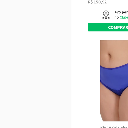
R$ 150,92
+75 po
no
Club
COMPRA