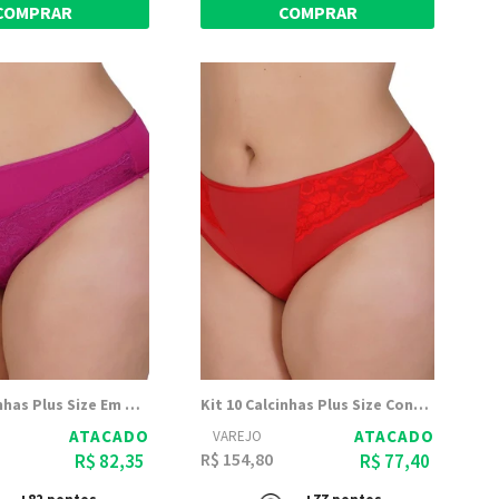
COMPRAR
COMPRAR
Kit 10 Calcinhas Plus Size Em Microfibra E Renda Amélia - Dily Modas
Kit 10 Calcinhas Plus Size Conforto Com Renda Carmem - Dily Modas
ATACADO
ATACADO
VAREJO
R$ 154,80
R$ 82,35
R$ 77,40