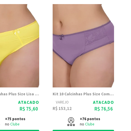
Kit 10 Calcinhas Plus Size Lisa - Dily Modas
Kit 10 Calcinhas Plus Size Com Renda e Lacinho Tiana - Dily Modas
ATACADO
ATACADO
VAREJO
R$ 153,12
R$ 75,60
R$ 76,56
+75 pontos
+76 pontos
no
Clube
no
Clube