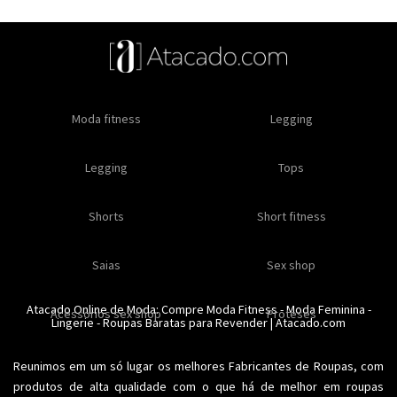
Oleos e cremes
Moda fitness
Masculino
Moda masculino
Comestiveis
Legging
Especial natal
Toda loja
Moda masculina
Legging
Kits
Moda intima masculina
Lançamentos
Tops
Feminino
Moda feminina
Acessórios masculinos
Ofertas
Shorts
Roupas para revender
Short fitness
Moda íntima
Moda feminina
Moda íntima
Calcinhas
Saias
Sex shop
Soutiens
Moda fitness
Moda praia
Atacado Online de Moda: Compre
Moda Fitness
-
Moda Feminina
-
Acessorios sex shop
Conjuntos
Modeladores
Proteses
Lingerie
Plus size
-
Roupas Baratas para Revender
Acessórios femininos
| Atacado.com
Reunimos em um só lugar os melhores
Fabricantes de Roupas
, com
produtos de alta qualidade com o que há de melhor em roupas