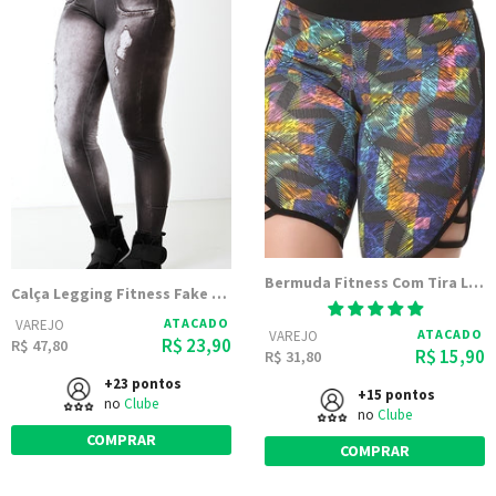
Bermuda Fitness Com Tira Lateral
Calça Legging Fitness Fake Jeans Preta
ATACADO
VAREJO
ATACADO
VAREJO
R$ 23,90
R$ 47,80
R$ 15,90
R$ 31,80
+23 pontos
+15 pontos
no
Clube
no
Clube
COMPRAR
COMPRAR