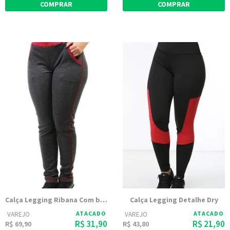
COMPRAR
COMPRAR
Calça Legging Ribana Com bolso 9883
Calça Legging Detalhe Dry
ATACADO
ATACADO
VAREJO
VAREJO
R$ 31,90
R$ 21,90
R$ 69,90
R$ 43,80