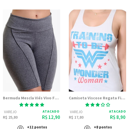
Bermuda Mescla Viés Vivo Frontal
Camiseta Viscose Regata Fitness Com Silk Preta
ATACADO
ATACADO
VAREJO
VAREJO
R$ 12,90
R$ 8,90
R$ 25,80
R$ 17,80
+12 pontos
+8 pontos