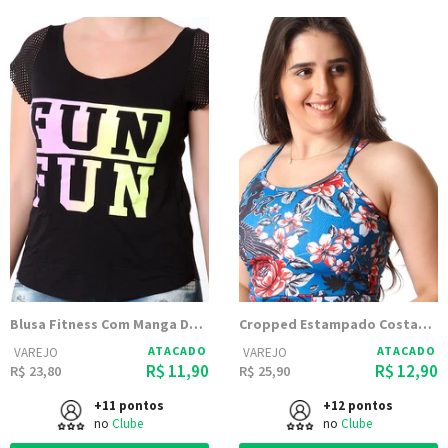
Blusa Fitness Com Manga De Tela Preta
Cropped Estampado Costas Tiras 9707
ATACADO
ATACADO
VAREJO
VAREJO
R$ 11,90
R$ 12,90
R$ 23,80
R$ 25,90
+11 pontos
+12 pontos
no
Clube
no
Clube