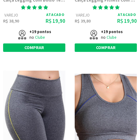
Calça Legging Com Bolso Tela Para Celular 9675
Calça Legging Fitness Com Tela em Diagonal Preta
ATACADO
ATACADO
VAREJO
VAREJO
R$ 19,90
R$ 19,90
R$ 38,90
R$ 39,80
+19 pontos
+19 pontos
no
Clube
no
Clube
COMPRAR
COMPRAR