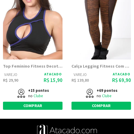
Top Feminino Fitness Decote Suplex 9739
Calça Legging Fitness Com Tela Marrom
ATACADO
ATACADO
VAREJO
VAREJO
R$ 15,90
R$ 69,90
R$ 29,90
R$ 139,80
+15 pontos
+69 pontos
no
Clube
no
Clube
COMPRAR
COMPRAR