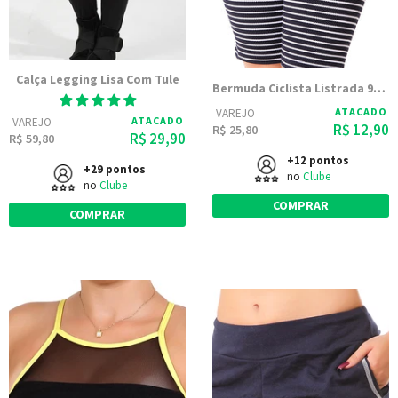
Calça Legging Lisa Com Tule
Bermuda Ciclista Listrada 9758
ATACADO
VAREJO
ATACADO
VAREJO
R$ 12,90
R$ 25,80
R$ 29,90
R$ 59,80
+12 pontos
+29 pontos
no
Clube
no
Clube
COMPRAR
COMPRAR