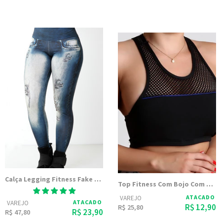
Calça Legging Fitness Fake Jeans Ciano Escuro
Top Fitness Com Bojo Com Viés Colorido E Tela
ATACADO
VAREJO
ATACADO
VAREJO
R$ 12,90
R$ 25,80
R$ 23,90
R$ 47,80