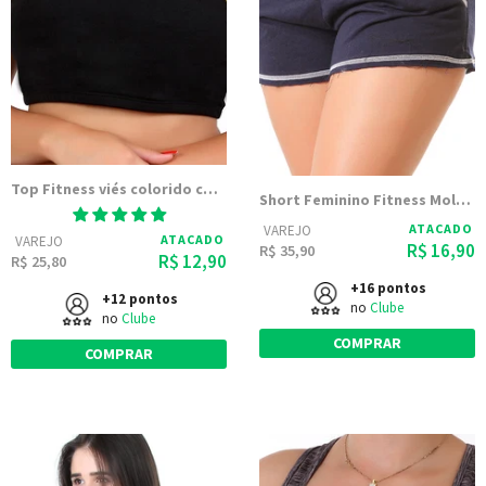
Top Fitness viés colorido com tule e bojo
Short Feminino Fitness Moletinho Academia 9509
ATACADO
VAREJO
ATACADO
VAREJO
R$ 16,90
R$ 35,90
R$ 12,90
R$ 25,80
+16 pontos
+12 pontos
no
Clube
no
Clube
COMPRAR
COMPRAR