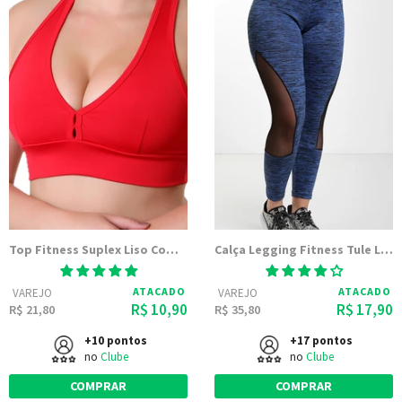
Top Fitness Suplex Liso Com Forro Sem Bojo
Calça Legging Fitness Tule Linda
ATACADO
ATACADO
VAREJO
VAREJO
R$ 10,90
R$ 17,90
R$ 21,80
R$ 35,80
+10 pontos
+17 pontos
no
Clube
no
Clube
COMPRAR
COMPRAR