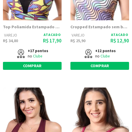
Top Poliamida Estampado Feminino Com Bojo 9373
Cropped Estampado sem bojo 9699
ATACADO
ATACADO
VAREJO
VAREJO
R$ 17,90
R$ 12,90
R$ 34,80
R$ 25,90
+17 pontos
+12 pontos
no
Clube
no
Clube
COMPRAR
COMPRAR