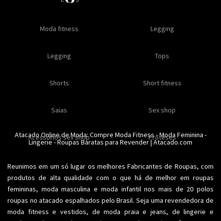
Oleos e cremes
Moda fitness
Masculino
Moda masculino
Comestiveis
Legging
Especial natal
Toda loja
Moda masculina
Legging
Kits
Moda intima masculina
Lançamentos
Tops
Feminino
Moda feminina
Acessórios masculinos
Ofertas
Shorts
Roupas para revender
Short fitness
Moda íntima
Moda feminina
Moda íntima
Calcinhas
Saias
Sex shop
Soutiens
Moda fitness
Moda praia
Atacado Online de Moda: Compre
Moda Fitness
-
Moda Feminina
-
Acessorios sex shop
Conjuntos
Modeladores
Proteses
Lingerie
Plus size
-
Roupas Baratas para Revender
Acessórios femininos
| Atacado.com
Reunimos em um só lugar os melhores
Fabricantes de Roupas
, com
produtos de alta qualidade com o que há de melhor em roupas
femininas,
moda masculina
e moda infantil nos mais de 20 polos
roupas no atacado espalhados pelo Brasil. Seja uma revendedora de
moda fitness
e vestidos, de moda praia e jeans, de lingerie e