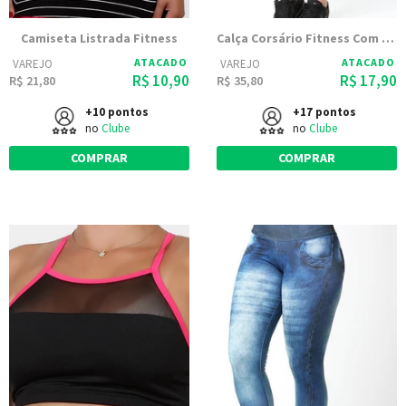
Camiseta Listrada Fitness
Calça Corsário Fitness Com Tule 8736
ATACADO
ATACADO
VAREJO
VAREJO
R$ 10,90
R$ 17,90
R$ 21,80
R$ 35,80
+10 pontos
+17 pontos
no
Clube
no
Clube
COMPRAR
COMPRAR