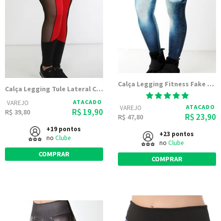
Calça Legging Fitness Fake Jeans Azul Escuro
Calça Legging Tule Lateral Cores
ATACADO
VAREJO
ATACADO
VAREJO
R$ 19,90
R$ 39,80
R$ 23,90
R$ 47,80
+19 pontos
+23 pontos
no
Clube
no
Clube
COMPRAR
COMPRAR