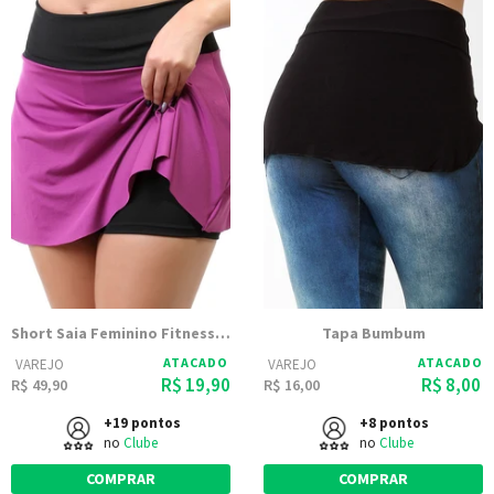
Short Saia Feminino Fitness Liso 9035
Tapa Bumbum
ATACADO
ATACADO
VAREJO
VAREJO
R$ 19,90
R$ 8,00
R$ 49,90
R$ 16,00
+19 pontos
+8 pontos
no
Clube
no
Clube
COMPRAR
COMPRAR