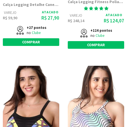
Calça Legging Fitness Poliamida
Calça Legging Detalhe Canela Cores 9888
ATACADO
VAREJO
ATACADO
VAREJO
R$ 27,90
R$ 59,90
R$ 124,07
R$ 248,14
+27 pontos
+124 pontos
no
Clube
no
Clube
COMPRAR
COMPRAR