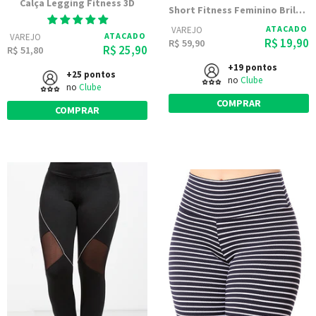
Calça Legging Fitness 3D
Short Fitness Feminino Brilho Suplex 9857
ATACADO
VAREJO
ATACADO
VAREJO
R$ 19,90
R$ 59,90
R$ 25,90
R$ 51,80
+19 pontos
+25 pontos
no
Clube
no
Clube
COMPRAR
COMPRAR