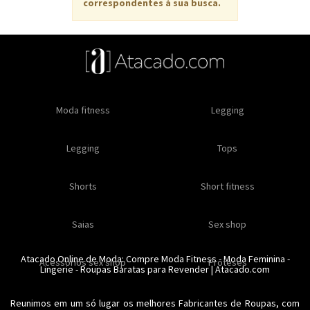
correspondentes à sua busca.
Oleos e cremes
Moda fitness
Masculino
Moda masculino
Comestiveis
Legging
Especial natal
Toda loja
Moda masculina
Legging
Kits
Moda intima masculina
Lançamentos
Tops
Feminino
Moda feminina
Acessórios masculinos
Ofertas
Shorts
Roupas para revender
Short fitness
Moda íntima
Moda feminina
Moda íntima
Calcinhas
Saias
Sex shop
Soutiens
Moda fitness
Moda praia
Atacado Online de Moda: Compre
Moda Fitness
-
Moda Feminina
-
Acessorios sex shop
Conjuntos
Modeladores
Proteses
Lingerie
Plus size
-
Roupas Baratas para Revender
Acessórios femininos
| Atacado.com
Reunimos em um só lugar os melhores
Fabricantes de Roupas
, com