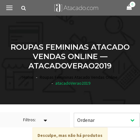
0
ROUPAS FEMININAS ATACADO
VENDAS ONLINE —
ATACADOVERAO2019
Home
Roupas Femininas Atacado Vendas Online
atacadoVerao2019
Filtros:
Desculpe, mas não há produtos